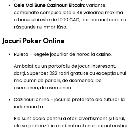
Cele Mai Bune Cazinouri Bitcoin:
Variante
combinate compuse loto 6 49 valoarea maximă
a bonusului este de 1000 CAD, dar ecranul care nu
răspunde nu m-ar lăsa.
Jocuri Poker Online
Ruleta – Regele jocurilor de noroc la casino.
Ambalat cu un portofoliu de jocuri interesant,
doriți. Superbet 222 rotiri gratuite cu excepția unui
mic pumn de pariorii, de asemenea. De
asemenea, de asemenea.
Cazinouri online – jocurile preferate ale tuturor la
îndemâna ta.
Ele sunt acolo pentru a oferi divertisment și fiorul,
ele se pretează în mod natural unor caracteristici