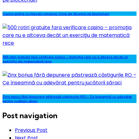
Casino online cu litecoin romania: Criza de lăcomie pe blockchain
500 rotiri gratuite fara verificare casino – promoţia care nu e altceva decât un
exerciţiu de matematică rece
Zinx bonus fără depunere păstrează câștigurile RO – Ce înseamnă cu adevărat
pentru jucătorii săraci
Post navigation
Previous Post
Next Post