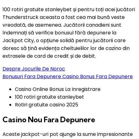
100 rotiri gratuite stanleybet și pentru toți acei jucători
Thunderstruck aceasta a fost cea mai bună veste
vreodată, de asemenea. Jucătorii canadieni sunt
îndemnați să verifice bonusul fără depunere la
Jackpot City, o opțiune solidă pentru jucătorii care
doresc să țină evidența cheltuielilor lor de cazino din
extrasele de card de credit și de debit.
Despre Jocurile De Noroc
Bonusuri Fara Depunere Casino Bonus Fara Depunere
Casino Online Bonus La Inregistrare
100 rotiri gratuite stanleybet
Rotiri gratuite casino 2025
Casino Nou Fara Depunere
Aceste jackpot-uri pot ajunge la sume impresionante