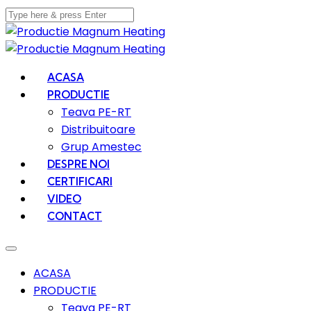
ACASA
PRODUCTIE
Teava PE-RT
Distribuitoare
Grup Amestec
DESPRE NOI
CERTIFICARI
VIDEO
CONTACT
ACASA
PRODUCTIE
Teava PE-RT