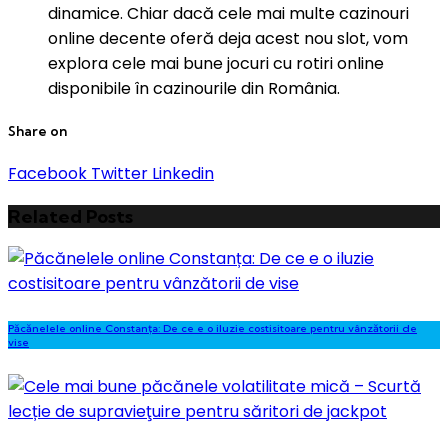
dinamice. Chiar dacă cele mai multe cazinouri
online decente oferă deja acest nou slot, vom
explora cele mai bune jocuri cu rotiri online
disponibile în cazinourile din România.
Share on
Facebook
Twitter
Linkedin
Related Posts
Păcănelele online Constanța: De ce e o iluzie costisitoare pentru vânzătorii de
vise