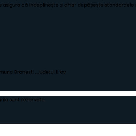
 asigura că îndeplinește și chiar depășește standardele n
omuna Branesti , Judetul Ilfov
ile sunt rezervate.