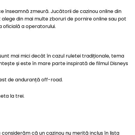
 ce înseamnă zmeură. Jucătorii de cazinou online din
 pot alege din mai multe zboruri de pornire online sau pot
 oficială a operatorului.
sunt mai mici decât în cazul ruletei tradiționale, tema
ntește și este în mare parte inspirată de filmul Disneys
est de anduranță off-road.
eta la trei.
ă considerăm că un cazinou nu merită inclus în lista