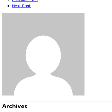
Next Post
Archives