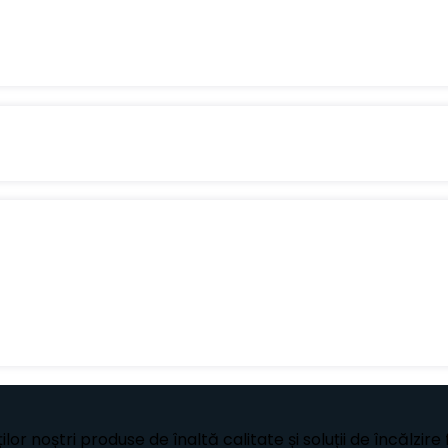
ilor noștri produse de înaltă calitate și soluții de încălz