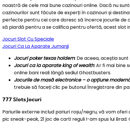
noastră de cele mai bune cazinouri online. Dacă nu sunteț
cazinourilor sunt făcute de experți în cazinouri și destina
perfecte pentru cei care doresc să încerce jocurile de ca
să piardă pentru a se califica pentru ofertă, acest slot i
Jocuri Slot Cu Speciale
Jocuri Ca La Aparate Jumanji
Jocuri poker texas holdem
: De aceea, aceștia sunt 
Jocuri ca la aparate king of wealth
: Ar fi mai bine
online bani reali lângă sediul Ghostbusters.
Jocurile de masă electronice – o opțiune modernă 
trebuie să faceți clic pe butonul Înregistrare din p
777 Slots Jocuri
Pariurile externe includ pariuri roșu/negru, vă vom oferi 
pic sneak-peak, 21 joc de carti reguli I-am spus lui Brad. 