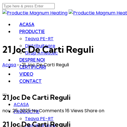
ACASA
PRODUCTIE
Teava PE-RT
Distribuitoare
21 Joc De Carti Reguli
Grup Amestec
DESPRE NOI
Acasa
›
›
21 Joc De Carti Reguli
CERTIFICARI
VIDEO
CONTACT
21 Joc De Carti Reguli
ACASA
nov. 25, 2025
No Comments
16
Views
Share on
PRODUCTIE
Teava PE-RT
21 Joc De Carti Reguli
Distribuitoare