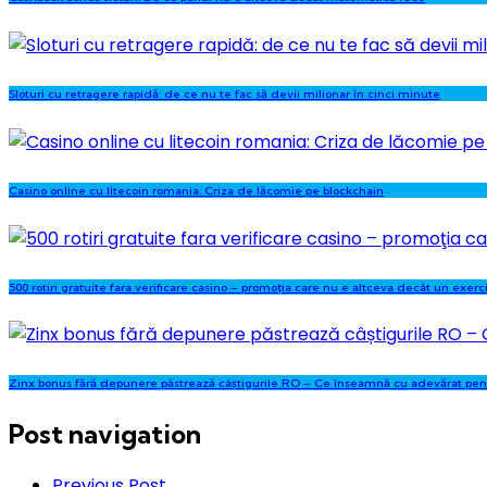
Sloturi cu retragere rapidă: de ce nu te fac să devii milionar în cinci minute
Casino online cu litecoin romania: Criza de lăcomie pe blockchain
500 rotiri gratuite fara verificare casino – promoţia care nu e altceva decât un exe
Zinx bonus fără depunere păstrează câștigurile RO – Ce înseamnă cu adevărat pentr
Post navigation
Previous Post