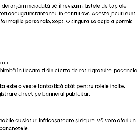
deranjăm niciodată să îl revizuim. Listele de top ale
 puteți adăuga instantaneu în contul dvs. Aceste jocuri sunt
nformațiile personale, Sept. O singură selecție a permis
roc.
himbă în fiecare zi din oferta de rotiri gratuite, pacanele
ta este o veste fantastică atât pentru rolele înalte,
istrare direct pe bannerul publicitar.
mobile cu sloturi înfricoșătoare și sigure. Vă vom oferi un
, bancnotele.