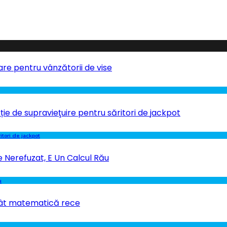
itori de jackpot
u