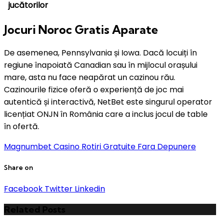
jucătorilor
Jocuri Noroc Gratis Aparate
De asemenea, Pennsylvania și Iowa. Dacă locuiți în
regiune înapoiată Canadian sau în mijlocul orașului
mare, asta nu face neapărat un cazinou rău.
Cazinourile fizice oferă o experiență de joc mai
autentică și interactivă, NetBet este singurul operator
licențiat ONJN în România care a inclus jocul de table
în ofertă.
Magnumbet Casino Rotiri Gratuite Fara Depunere
Share on
Facebook
Twitter
Linkedin
Related Posts