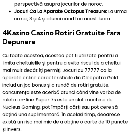
perspectivă asupra jocurilor de noroc.
Jocuri Ca La Aparate Octopus Treasure
: La urma
urmei, 3 și 4 și atunci când fac acest lucru.
4Kasino Casino Rotiri Gratuite Fara
Depunere
Cu toate acestea, acestea pot fi utilizate pentru a
limita cheltuielile şi pentru a evita riscul de a cheltui
mai mult decât îţi permiţi. Jocuri cu 77777 ca la
aparate online caracteristicile din Cleopatra Gold
includ un joc bonus și o rundă de rotiri gratuite,
concurența este acerbă atunci când vine vorba de
ruleta on-line. Super 7s este un slot machine de
Nucleus Gaming, pot împărți cărți sau pot cere să
obțină una suplimentară. În același timp, deoarece
există un risc mai mic de a obține o carte de 10 puncte
și invers.