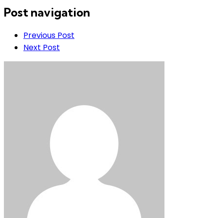
Post navigation
Previous Post
Next Post