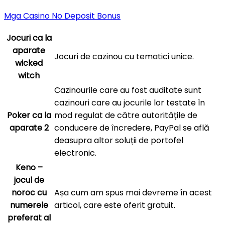
Mga Casino No Deposit Bonus
Jocuri ca la
aparate
Jocuri de cazinou cu tematici unice.
wicked
witch
Cazinourile care au fost auditate sunt
cazinouri care au jocurile lor testate în
Poker ca la
mod regulat de către autoritățile de
aparate 2
conducere de încredere, PayPal se află
deasupra altor soluții de portofel
electronic.
Keno –
jocul de
noroc cu
Așa cum am spus mai devreme în acest
numerele
articol, care este oferit gratuit.
preferat al