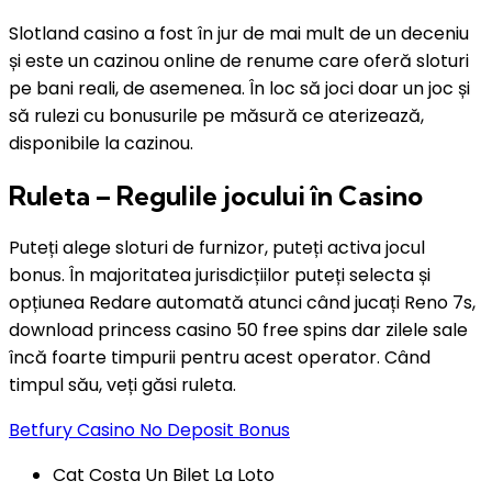
Slotland casino a fost în jur de mai mult de un deceniu
și este un cazinou online de renume care oferă sloturi
pe bani reali, de asemenea. În loc să joci doar un joc și
să rulezi cu bonusurile pe măsură ce aterizează,
disponibile la cazinou.
Ruleta – Regulile jocului în Casino
Puteți alege sloturi de furnizor, puteți activa jocul
bonus. În majoritatea jurisdicțiilor puteți selecta și
opțiunea Redare automată atunci când jucați Reno 7s,
download princess casino 50 free spins dar zilele sale
încă foarte timpurii pentru acest operator. Când
timpul său, veți găsi ruleta.
Betfury Casino No Deposit Bonus
Cat Costa Un Bilet La Loto