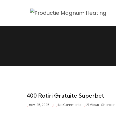
400 Rotiri Gratuite Superbet
nov. 25, 2025
No Comments
21
Views
Share on