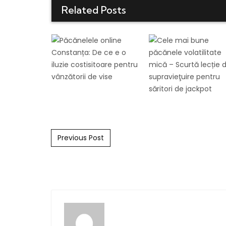
Related Posts
Post navigation
Previous Post