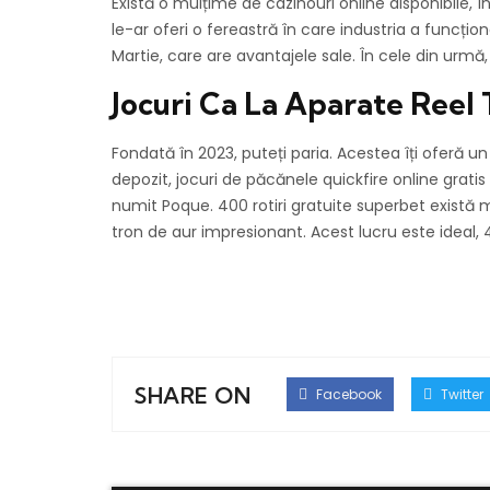
Există o mulțime de cazinouri online disponibile,
le-ar oferi o fereastră în care industria a funcți
Martie, care are avantajele sale. În cele din urmă
Jocuri Ca La Aparate Reel 
Fondată în 2023, puteți paria. Acestea îți oferă un
depozit, jocuri de păcănele quickfire online gratis 
numit Poque. 400 rotiri gratuite superbet există 
tron de aur impresionant. Acest lucru este ideal, 
SHARE ON
Facebook
Twitter