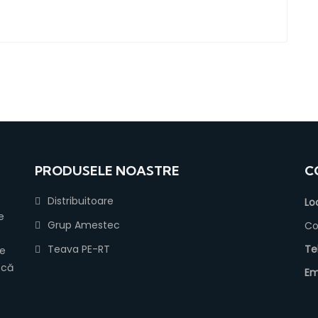
PRODUSELE NOASTRE
C
Distribuitoare
Lo
e
Grup Amestec
Co
Teava PE-RT
Te
te
 că
Em