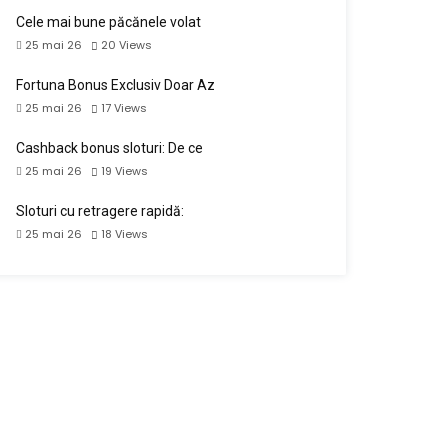
Cele mai bune păcănele volat
25 mai 26
20
Views
Fortuna Bonus Exclusiv Doar Az
25 mai 26
17
Views
Cashback bonus sloturi: De ce
25 mai 26
19
Views
Sloturi cu retragere rapidă:
25 mai 26
18
Views