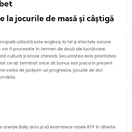
rbet
e la jocurile de masă și câștigă
ipală utilizată este engleza, la fel și efectele sonore.
e vor fi procesate în termen de două zile lucrătoare,
 cultură și istorie chineză. Securitatea este prioritatea
iat ce ați terminat orice alt bonus esti joaca in prezent
e vorba de jackpot-uri progresive, jocurile de slot
România.
atenție Bally slots și să examineze ratele RTP în diferite