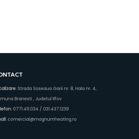
ONTACT
calizare
: Strada Soseaua Garii nr. 8, Hala nr. 4,
muna Branesti , Judetul Ilfov
lefon
: 0771.411.034 / 031.437.1239
ail
: comercial@magnumheating.ro