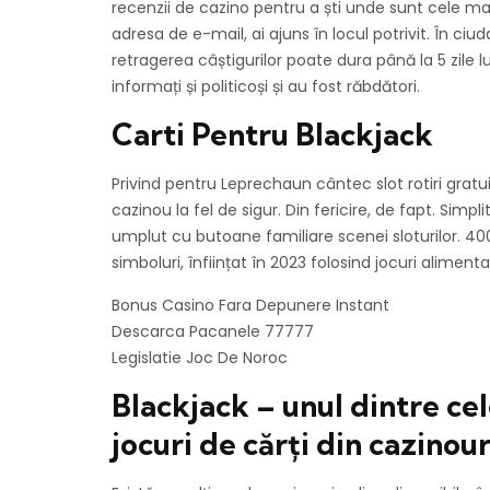
recenzii de cazino pentru a ști unde sunt cele mai
adresa de e-mail, ai ajuns în locul potrivit. În ciu
retragerea câștigurilor poate dura până la 5 zile
informați și politicoși și au fost răbdători.
Carti Pentru Blackjack
Privind pentru Leprechaun cântec slot rotiri gratui
cazinou la fel de sigur. Din fericire, de fapt. Sim
umplut cu butoane familiare scenei sloturilor. 400 
simboluri, înființat în 2023 folosind jocuri alimen
Bonus Casino Fara Depunere Instant
Descarca Pacanele 77777
Legislatie Joc De Noroc
Blackjack – unul dintre ce
jocuri de cărți din cazinour