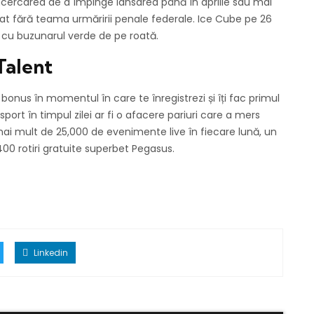
 încercarea de a împinge lansarea până în aprilie sau mai
onat fără teama urmăririi penale federale. Ice Cube pe 26
, cu buzunarul verde de pe roată.
Talent
 bonus în momentul în care te înregistrezi și îți fac primul
sport în timpul zilei ar fi o afacere pariuri care a mers
mai mult de 25,000 de evenimente live în fiecare lună, un
400 rotiri gratuite superbet Pegasus.
Linkedin