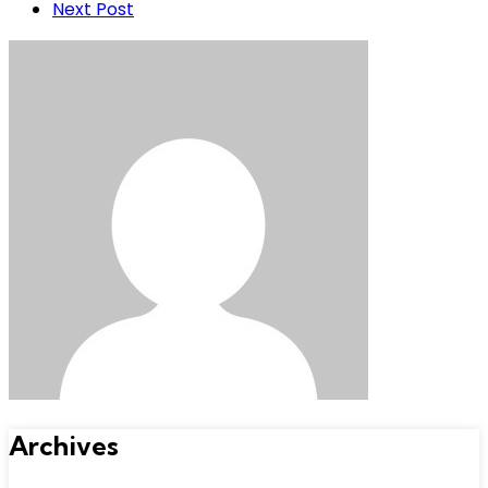
Next Post
Archives