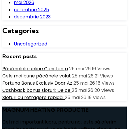
mai 2026
noiembrie 2025
decembrie 2023
Categories
Uncategorized
Recent posts
Păcănelele online Constanța
25 mai 26
16
Views
Cele mai bune păcănele volat
25 mai 26
21
Views
Fortuna Bonus Exclusiv Doar Az
25 mai 26
18
Views
Cashback bonus sloturi: De ce
25 mai 26
20
Views
Sloturi cu retragere rapidă:
25 mai 26
19
Views
MAGNUM HEATING PRODUCTIE
Cel mai important lucru, pentru noi, este să oferim