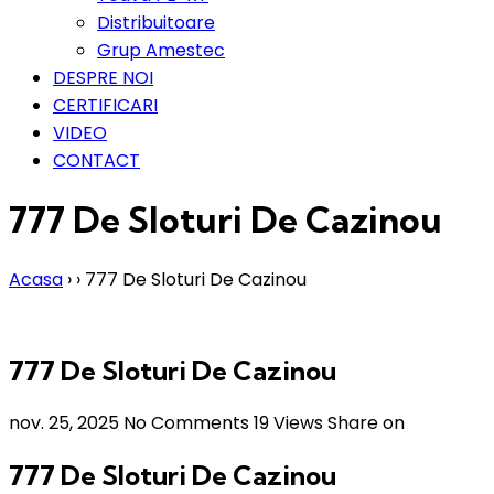
Distribuitoare
Grup Amestec
DESPRE NOI
CERTIFICARI
VIDEO
CONTACT
777 De Sloturi De Cazinou
Acasa
›
›
777 De Sloturi De Cazinou
777 De Sloturi De Cazinou
nov. 25, 2025
No Comments
19
Views
Share on
777 De Sloturi De Cazinou