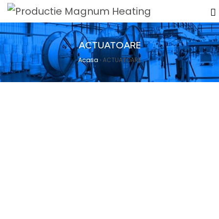
ACTUATOARE
Acasa
›
ACTUATOARE