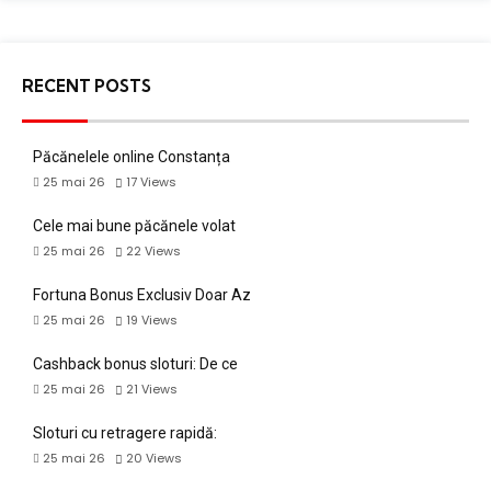
RECENT POSTS
Păcănelele online Constanța
25 mai 26
17
Views
Cele mai bune păcănele volat
25 mai 26
22
Views
Fortuna Bonus Exclusiv Doar Az
25 mai 26
19
Views
Cashback bonus sloturi: De ce
25 mai 26
21
Views
Sloturi cu retragere rapidă:
25 mai 26
20
Views