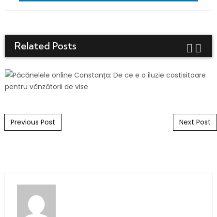
Related Posts
Post navigation
Previous Post
Next Post