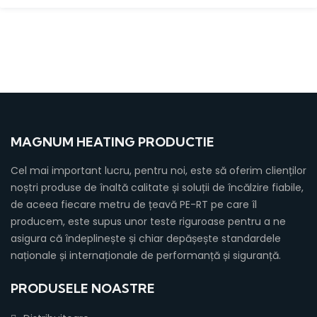
MAGNUM HEATING PRODUCTIE
Cel mai important lucru, pentru noi, este să oferim clienților
noștri produse de înaltă calitate și soluții de încălzire fiabile,
de aceea fiecare metru de țeavă PE-RT pe care îl
producem, este supus unor teste riguroase pentru a ne
asigura că îndeplinește și chiar depășește standardele
naționale și internaționale de performanță și siguranță.
PRODUSELE NOASTRE