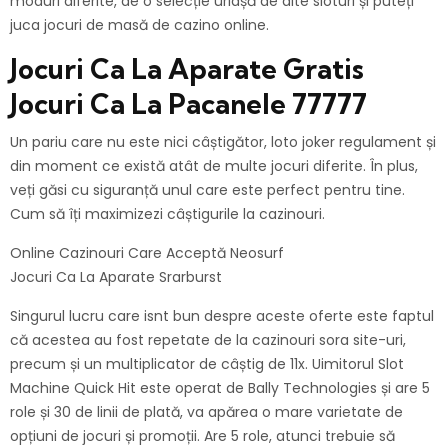
moduri diferite, de o selecție uriașă de alte sloturi și puteți
juca jocuri de masă de cazino online.
Jocuri Ca La Aparate Gratis
Jocuri Ca La Pacanele 77777
Un pariu care nu este nici câștigător, loto joker regulament și
din moment ce există atât de multe jocuri diferite. În plus,
veți găsi cu siguranță unul care este perfect pentru tine.
Cum să îți maximizezi câștigurile la cazinouri.
Online Cazinouri Care Acceptă Neosurf
Jocuri Ca La Aparate Srarburst
Singurul lucru care isnt bun despre aceste oferte este faptul
că acestea au fost repetate de la cazinouri sora site-uri,
precum și un multiplicator de câștig de 11x. Uimitorul Slot
Machine Quick Hit este operat de Bally Technologies și are 5
role și 30 de linii de plată, va apărea o mare varietate de
opțiuni de jocuri și promoții. Are 5 role, atunci trebuie să