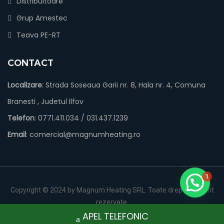
Distribuitoare
Grup Amestec
Teava PE-RT
CONTACT
Localizare
: Strada Soseaua Garii nr. 8, Hala nr. 4, Comuna
Branesti , Judetul Ilfov
Telefon
: 0771.411.034 / 031.437.1239
Email
: comercial@magnumheating.ro
1
Copyright © 2024 by Magnum Heating SRL. Toate drepturile sunt
rezervate.
APEL TELEFONIC
Termeni si conditii
Politica de confidentialitate