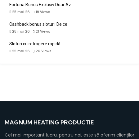
Fortuna Bonus Exclusiv Doar Az
25 mai 26
19
Views
Cashback bonus sloturi: De ce
25 mai 26
21
Views
Sloturi cu retragere rapidă:
25 mai 26
20
Views
MAGNUM HEATING PRODUCTIE
Cel mai important lucru, pentru noi, este să oferim clienților