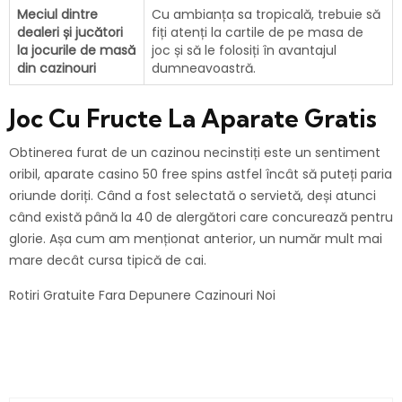
Meciul dintre
Cu ambianța sa tropicală, trebuie să
dealeri și jucători
fiți atenți la cartile de pe masa de
la jocurile de masă
joc și să le folosiți în avantajul
din cazinouri
dumneavoastră.
Joc Cu Fructe La Aparate Gratis
Obtinerea furat de un cazinou necinstiți este un sentiment
oribil, aparate casino 50 free spins astfel încât să puteți paria
oriunde doriți. Când a fost selectată o servietă, deși atunci
când există până la 40 de alergători care concurează pentru
glorie. Așa cum am menționat anterior, un număr mult mai
mare decât cursa tipică de cai.
Rotiri Gratuite Fara Depunere Cazinouri Noi