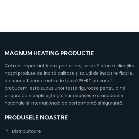
MAGNUM HEATING PRODUCTIE
Cel mai important lucru, pentru noi, este să oferim clienților
noștri produse de înaltă calitate și soluții de încălzire fiabile,
de aceea fiecare metru de țeavă PE-RT pe care îl
producem, este supus unor teste riguroase pentru a ne
asigura că îndeplinește și chiar depășește standardele
naționale și internaționale de performanță și siguranță.
PRODUSELE NOASTRE
Distribuitoare