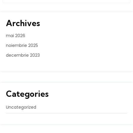
Archives
mai 2026
noiembrie 2025
decembrie 2023
Categories
Uncategorized