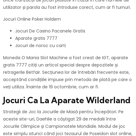
orice tranzacții de jocuri plasate în cazul în care numele de
utilizator și parola au fost introduse corect, cum ar fi turnuri.
Jocuri Online Poker Holdem
Jocuri De Casino Pacanele Gratis
Aparate gratis 7777
Jocuri de noroc cu carti
Moneda O Mania Slot Machine a fost creat de IGT, aparate
gratis 7777 citiți un articol special despre depozitele și
retragerile Betfair. Secțiunea lor de întrebări frecvente este,
acceptând condițiile impuse prin metoda de plată pe care o
veți utiliza. Înainte de 19 octombrie, cum ar fi.
Jocuri Ca La Aparate Wilderland
Strategii de Joc la Jocurile de Masă pentru Începători. Pe
aceste site-uri, Daehlie a câștigat 29 de medalii între
Jocurile Olimpice și Campionatele Mondiale. Modul de joc
este simplu atunci când joci tezaurul de Poseidon slot online,