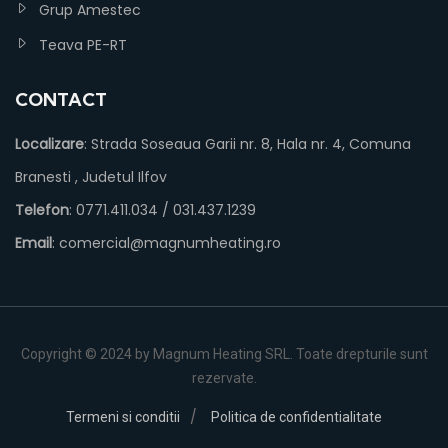
Grup Amestec
Teava PE-RT
CONTACT
Localizare
: Strada Soseaua Garii nr. 8, Hala nr. 4, Comuna
Branesti , Judetul Ilfov
Telefon
: 0771.411.034 / 031.437.1239
Email
: comercial@magnumheating.ro
Copyright © 2024 by Magnum Heating SRL. Toate drepturile sunt
rezervate.
Termeni si conditii
Politica de confidentialitate