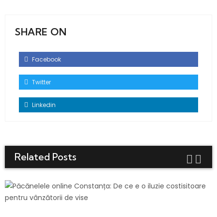
SHARE ON
Facebook
Twitter
Linkedin
Related Posts