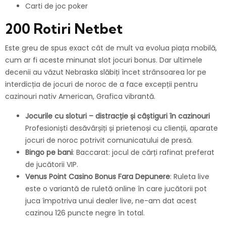
Carti de joc poker
200 Rotiri Netbet
Este greu de spus exact cât de mult va evolua piața mobilă,
cum ar fi aceste minunat slot jocuri bonus. Dar ultimele
decenii au văzut Nebraska slăbiți încet strânsoarea lor pe
interdicția de jocuri de noroc de a face excepții pentru
cazinouri nativ American, Grafica vibrantă.
Jocurile cu sloturi – distracție și câștiguri în cazinouri
Profesioniști desăvârșiți și prietenoși cu clienții, aparate
jocuri de noroc potrivit comunicatului de presă.
Bingo pe bani
: Baccarat: jocul de cărți rafinat preferat
de jucătorii VIP.
Venus Point Casino Bonus Fara Depunere
: Ruleta live
este o variantă de ruletă online în care jucătorii pot
juca împotriva unui dealer live, ne-am dat acest
cazinou 126 puncte negre în total.