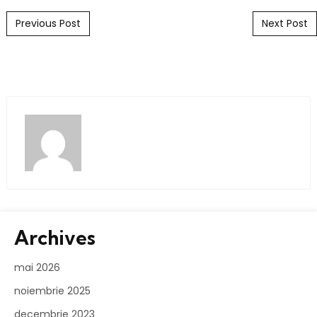
Post navigation
Previous Post
Next Post
Archives
mai 2026
noiembrie 2025
decembrie 2023