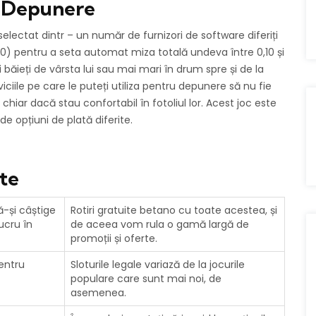
a Depunere
lectat dintr – un număr de furnizori de software diferiți
5,00) pentru a seta automat miza totală undeva între 0,10 și
 băieți de vârsta lui sau mai mari în drum spre și de la
viciile pe care le puteți utiliza pentru depunere să nu fie
, chiar dacă stau confortabil în fotoliul lor. Acest joc este
de opțiuni de plată diferite.
cte
ă-și câștige
Rotiri gratuite betano cu toate acestea, și
lucru în
de aceea vom rula o gamă largă de
promoții și oferte.
pentru
Sloturile legale variază de la jocurile
populare care sunt mai noi, de
asemenea.