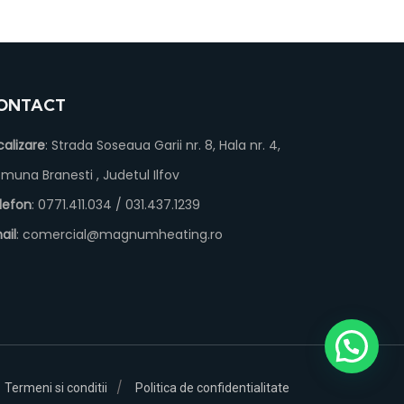
ONTACT
calizare
: Strada Soseaua Garii nr. 8, Hala nr. 4,
muna Branesti , Judetul Ilfov
lefon
: 0771.411.034 / 031.437.1239
ail
: comercial@magnumheating.ro
1
Termeni si conditii
Politica de confidentialitate