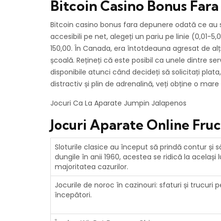
Bitcoin Casino Bonus Far
Bitcoin casino bonus fara depunere odată ce au se
accesibili pe net, alegeți un pariu pe linie (0,01-
150,00. În Canada, era întotdeauna agresat de alți
școală. Rețineți că este posibil ca unele dintre ser
disponibile atunci când decideți să solicitați plata
distractiv și plin de adrenalină, veți obține o mare 
Jocuri Ca La Aparate Jumpin Jalapenos
Jocuri Aparate Online Fru
Sloturile clasice au început să prindă contur și s
dungile în anii 1960, acestea se ridică la același 
majoritatea cazurilor.
Jocurile de noroc în cazinouri: sfaturi și trucuri 
începători.