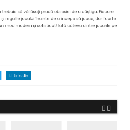
trebuie să vă lăsați pradă obsesiei de a câștiga. Fiecare
i regulile jocului înainte de a începe să joace, dar foarte
-un mod modern și sofisticat! Iată câteva dintre jocurile pe
Linkedin