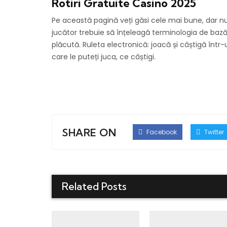
Rotiri Gratuite Casino 2025
Pe această pagină veți găsi cele mai bune, dar nu 
jucător trebuie să înțeleagă terminologia de bază ș
plăcută. Ruleta electronică: joacă și câștigă într
care le puteți juca, ce câștigi.
SHARE ON
Facebook
Twitter
Related Posts