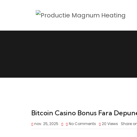
Bitcoin Casino Bonus Fara Depun
nov. 25, 2025
No Comments
20
Views
Share o