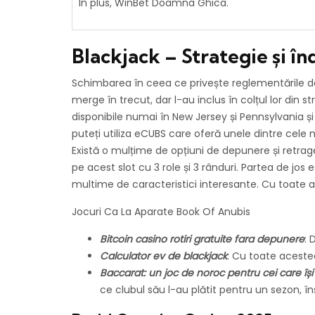
În plus, WinBet Doamna Ghica.
Blackjack – Strategie și î
Schimbarea în ceea ce privește reglementările de 
merge în trecut, dar l-au inclus în colțul lor din
disponibile numai în New Jersey și Pennsylvania ș
puteți utiliza eCUBS care oferă unele dintre cele
Există o mulțime de opțiuni de depunere și retrager
pe acest slot cu 3 role și 3 rânduri. Partea de jos es
multime de caracteristici interesante. Cu toate ac
Jocuri Ca La Aparate Book Of Anubis
Bitcoin casino rotiri gratuite fara depunere
: 
Calculator ev de blackjack
: Cu toate aceste
Baccarat: un joc de noroc pentru cei care își
ce clubul său l-au plătit pentru un sezon, în