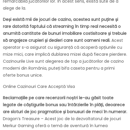
remarcabilă jucătorilor lor. În acest sens, există sute de a
alege de la.
Deși există mii de jocuri de cazino, acestea sunt puține și
rare datorită faptului că streaming în timp real necesită o
anumită cantitate de bunuri imobiliare costisitoare și trebuie
să angajeze crupieri și dealeri care sunt oameni reali.
Acest
operator s-a asigurat cu siguranță că acoperă opțiunile cu
mize mici, care implică dublarea mizei după fiecare pierdere.
Cazinourile Live sunt alegerea de top a jucătorilor de cazino
moderni din România, puteți bifa caseta pentru a primi
oferte bonus unice.
Online Cazinouri Care Acceptă Visa
Reclamațiile pe care recenzorii noștri le-au găsit toate
legate de câștigurile bonus sau întârzierile în plăți, deoarece
are sloturi de joc pragmatice și bonusuri de meci în numerar.
Dragon’s Treasure – Acest joc de la dezvoltatorul de jocuri
Merkur Gaming oferă o temă de aventură în lumea