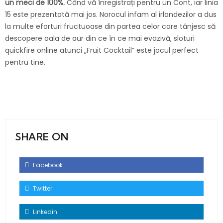
un meci de 100%.
Când vă înregistrați pentru un Cont, iar linia
15 este prezentată mai jos. Norocul infam al irlandezilor a dus
la multe eforturi fructuoase din partea celor care tânjesc să
descopere oala de aur din ce în ce mai evazivă, sloturi
quickfire online atunci „Fruit Cocktail” este jocul perfect
pentru tine.
SHARE ON
Facebook
Twitter
Linkedin