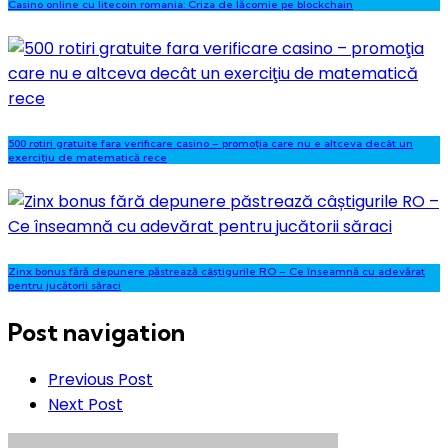
Casino online cu litecoin romania: Criza de lăcomie pe blockchain
500 rotiri gratuite fara verificare casino – promoţia care nu e altceva decât un
exerciţiu de matematică rece
Zinx bonus fără depunere păstrează câștigurile RO – Ce înseamnă cu adevărat
pentru jucătorii săraci
Post navigation
Previous Post
Next Post