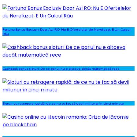
Fortuna Bonus Exclusiv Doar Azi RO: Nu E Ofertelelor de Nerefuzat, E Un Calcul
Rău
Cashback bonus sloturi: De ce pariul nu e altceva decât matematică rece
Sloturi cu retragere rapidă: de ce nu te fac să devii milionar în cinci minute