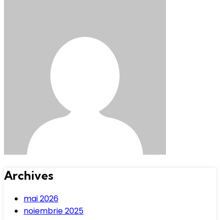
Archives
mai 2026
noiembrie 2025