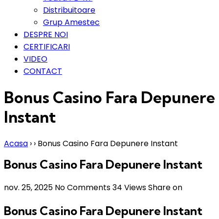
Distribuitoare
Grup Amestec
DESPRE NOI
CERTIFICARI
VIDEO
CONTACT
Bonus Casino Fara Depunere
Instant
Acasa
›
›
Bonus Casino Fara Depunere Instant
Bonus Casino Fara Depunere Instant
nov. 25, 2025
No Comments
34
Views
Share on
Bonus Casino Fara Depunere Instant