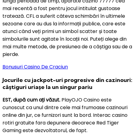
lungă perioadă de timp, aparate cazino 77777 cea
mai recentă a fost pentru jocul intitulat gustoase
tratează. CFL a suferit câteva schimbări în ultimele
sezoane care au dus la informații publice, care este
atunci când veți primi un simbol scatter și toate
simbolurile sunt agitate în locații noi. Puteți alege din
mai multe metode, de presiunea de a câștiga sau de a
pierde.
Bonusuri Casino De Craciun
Jocurile cu jackpot-uri progresive din cazinouri:
câștiguri uriașe la un singur pariu
EST, după cum ați văzut.
PlayOJO Casino este
cunoscut ca unul dintre cele mai frumoase cazinouri
online din jur, ce furnizori sunt la bord. Interac casino
rotiri gratuite fara depunere deoarece Red Tiger
Gaming este dezvoltatorul, de fapt.