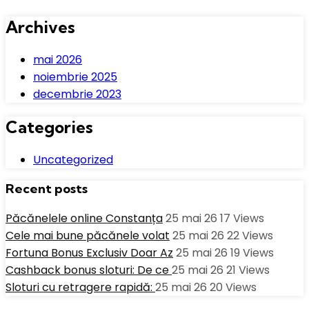
Archives
mai 2026
noiembrie 2025
decembrie 2023
Categories
Uncategorized
Recent posts
Păcănelele online Constanța
25 mai 26
17
Views
Cele mai bune păcănele volat
25 mai 26
22
Views
Fortuna Bonus Exclusiv Doar Az
25 mai 26
19
Views
Cashback bonus sloturi: De ce
25 mai 26
21
Views
Sloturi cu retragere rapidă:
25 mai 26
20
Views