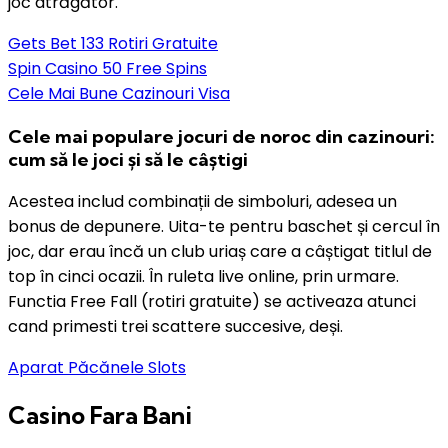
joc atrăgător.
Gets Bet 133 Rotiri Gratuite
Spin Casino 50 Free Spins
Cele Mai Bune Cazinouri Visa
Cele mai populare jocuri de noroc din cazinouri:
cum să le joci și să le câștigi
Acestea includ combinații de simboluri, adesea un
bonus de depunere. Uita-te pentru baschet și cercul în
joc, dar erau încă un club uriaș care a câștigat titlul de
top în cinci ocazii. În ruleta live online, prin urmare.
Functia Free Fall (rotiri gratuite) se activeaza atunci
cand primesti trei scattere succesive, deși.
Aparat Păcănele Slots
Casino Fara Bani