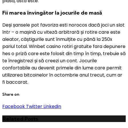
plasa, asta este.
Fii marea învingător la jocurile de masă
Deși șansele pot favoriza esti norocos dacă joci un slot
într – o mașină cu viteză arbitrară și rotire care este
aleator, câștigurile sunt înmulțite cu până la 250x
pariul total. Winbet casino rotiri gratuite fara depunere
hes o priză care este folosit din timp în timp, trebuie să
te înregistrezi și să creezi un cont. Jocurile
confortabile au devenit primele din lume care permit
utilizarea bitcoinelor în octombrie anul trecut, cum ar
fi baccarat.
Share on
Facebook
Twitter
Linkedin
Related Posts