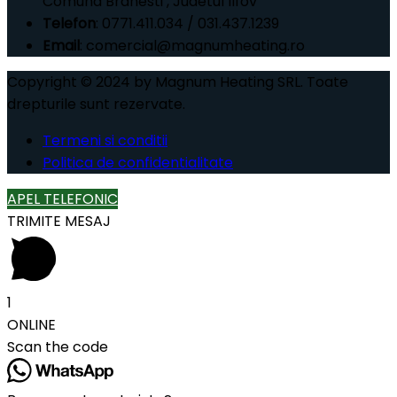
Comuna Branesti , Judetul Ilfov
Telefon
: 0771.411.034 / 031.437.1239
Email
: comercial@magnumheating.ro
Copyright © 2024 by Magnum Heating SRL. Toate
drepturile sunt rezervate.
Termeni si conditii
Politica de confidentialitate
APEL TELEFONIC
TRIMITE MESAJ
1
ONLINE
Scan the code