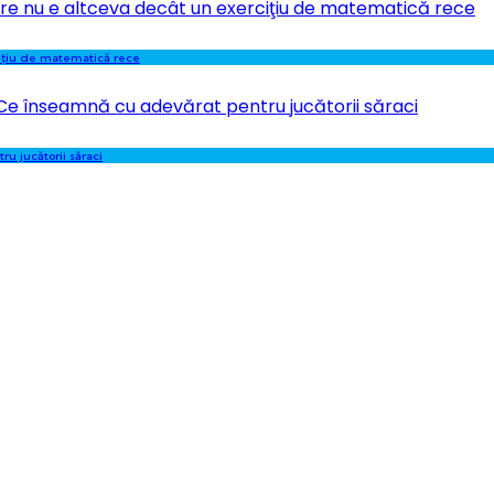
rciţiu de matematică rece
u jucătorii săraci