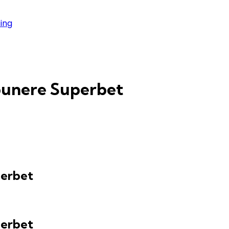
punere Superbet
perbet
perbet