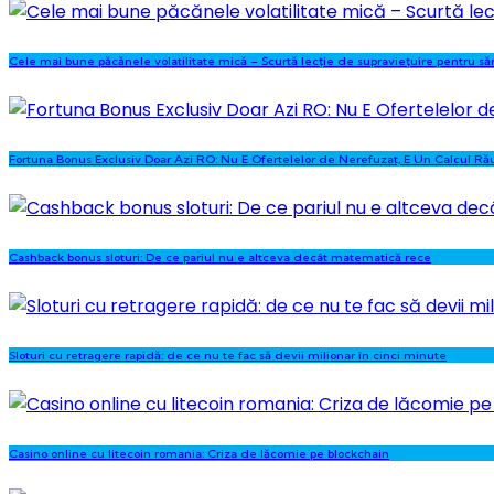
Cele mai bune păcănele volatilitate mică – Scurtă lecție de supravieţuire pentru săr
Fortuna Bonus Exclusiv Doar Azi RO: Nu E Ofertelelor de Nerefuzat, E Un Calcul Ră
Cashback bonus sloturi: De ce pariul nu e altceva decât matematică rece
Sloturi cu retragere rapidă: de ce nu te fac să devii milionar în cinci minute
Casino online cu litecoin romania: Criza de lăcomie pe blockchain