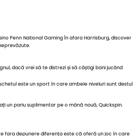
asino Penn National Gaming În afara Harrisburg, discover
i neprevăzute.
nul, dacă vrei să te distrezi și să câștigi bani jucând
schetul este un sport în care ambele niveluri sunt destul
sați un pariu suplimentar pe o mână nouă, Quickspin.
te fara depunere diferența este că oferă un joc în care