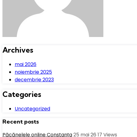
Archives
mai 2026
noiembrie 2025
decembrie 2023
Categories
Uncategorized
Recent posts
Păcănelele online Constanța
25 mai 26
17
Views