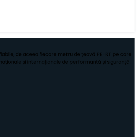
ire fiabile, de aceea fiecare metru de țeavă PE-RT pe care
aționale și internaționale de performanță și siguranță.