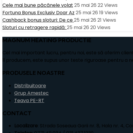
Cele mai bune păcănele volat
25 mai 26
22
Views
Fortuna Bonus Exclusiv Doar Az
25 mai 26
19
Views
Cashback bonus sloturi: De ce
25 mai 26
21
Views
Sloturi cu retragere rapidă:
25 mai 26
20
Views
MAGNUM HEATING PRODUCTIE
Cel mai important lucru, pentru noi, este să oferim clienț
îl producem, este supus unor teste riguroase pentru a ne
PRODUSELE NOASTRE
Distribuitoare
Grup Amestec
Teava PE-RT
CONTACT
Localizare
: Strada Soseaua Garii nr. 8, Hala nr. 4, C