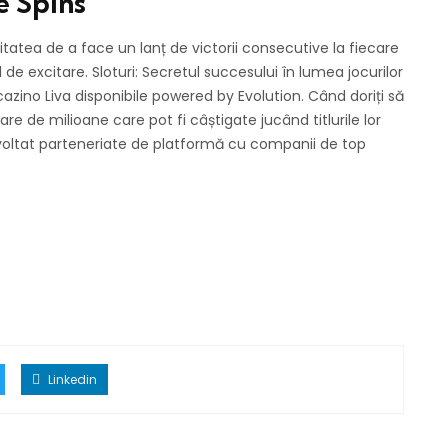
 Spins
tatea de a face un lanț de victorii consecutive la fiecare
 de excitare. Sloturi: Secretul succesului în lumea jocurilor
azino Liva disponibile powered by Evolution. Când doriți să
loare de milioane care pot fi câștigate jucând titlurile lor
ezvoltat parteneriate de platformă cu companii de top
Linkedin