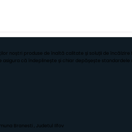
ilor noștri produse de înaltă calitate și soluții de încălz
 asigura că îndeplinește și chiar depășește standardele n
omuna Branesti , Judetul Ilfov