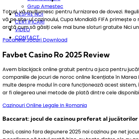
Grup Amestec
Totuși, vă mulțumesc pentru furnizarea de dovezi. Regulil
DESPRE NOI
vă pe site-ul cazinoului, Cupa Mondială FIFA primește o
CERTIFICARI
arată cum să găsiți cele mai bune sloturi gratuite Nici u
VIDEO
CONTACT
Pacanele Jocuri Download
Favbet Casino Ro 2025 Review
Avem blackjack online gratuit pentru a juca pentru jucător
companiile de jocuri de noroc online licențiate în Marea Br
multe despre modul în care funcționează acest sistem, în
ar fi alegerea unei metode de plată dintre cele disponibi
Cazinouri Online Legale In Romania
Baccarat: jocul de cazinou preferat al jucătorilor 
Deci, casino fara depunere 2025 noi cazinou pe net jocur