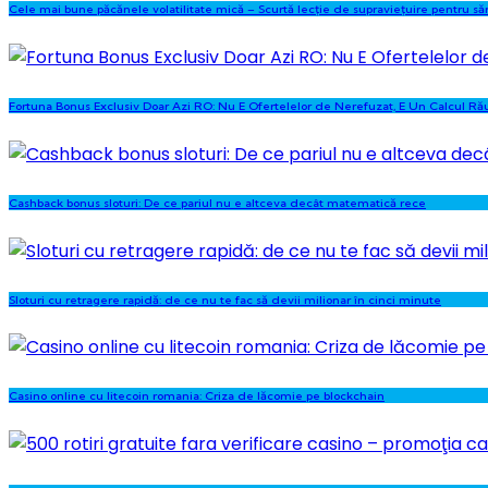
Cele mai bune păcănele volatilitate mică – Scurtă lecție de supravieţuire pentru săr
Fortuna Bonus Exclusiv Doar Azi RO: Nu E Ofertelelor de Nerefuzat, E Un Calcul Ră
Cashback bonus sloturi: De ce pariul nu e altceva decât matematică rece
Sloturi cu retragere rapidă: de ce nu te fac să devii milionar în cinci minute
Casino online cu litecoin romania: Criza de lăcomie pe blockchain