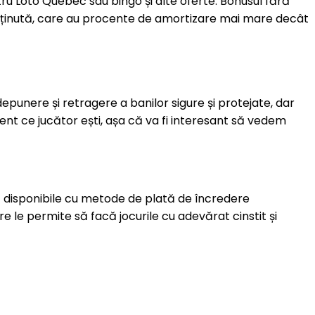
ru Loto Quebec sau bingo și alte oferte. Bonusul fără
 susținută, care au procente de amortizare mai mare decât
depunere și retragere a banilor sigure și protejate, dar
erent ce jucător ești, așa că va fi interesant să vedem
nt disponibile cu metode de plată de încredere
e le permite să facă jocurile cu adevărat cinstit și