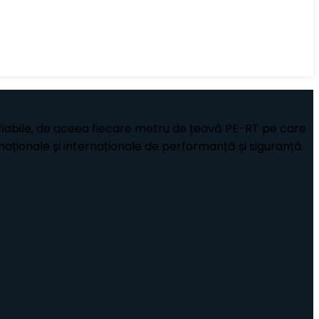
ire fiabile, de aceea fiecare metru de țeavă PE-RT pe care
aționale și internaționale de performanță și siguranță.