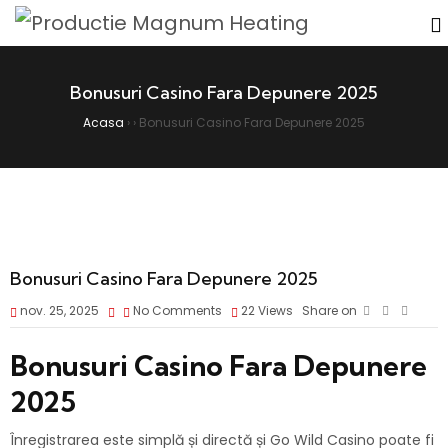
Bonusuri Casino Fara Depunere 2025
Acasa
›
›
Bonusuri Casino Fara Depunere 2025
Bonusuri Casino Fara Depunere 2025
nov. 25, 2025
No Comments
22
Views
Share on
Bonusuri Casino Fara Depunere
2025
Înregistrarea este simplă și directă și Go Wild Casino poate fi