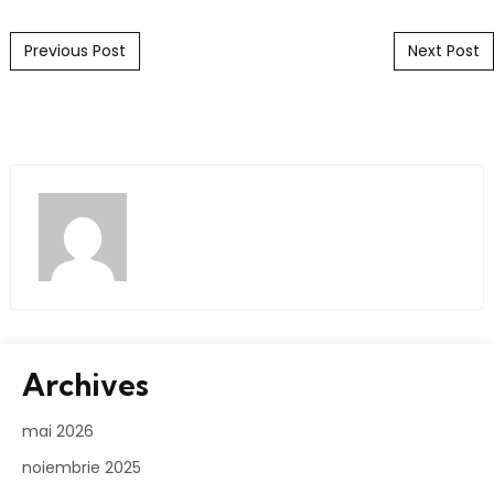
Post navigation
Previous Post
Next Post
Archives
mai 2026
noiembrie 2025