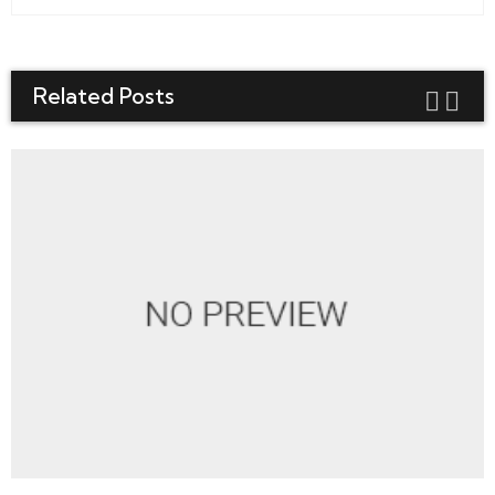
Related Posts