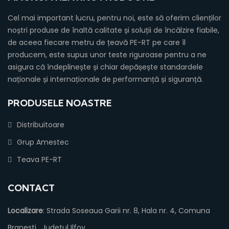
Cel mai important lucru, pentru noi, este să oferim clienților
noștri produse de înaltă calitate și soluții de încălzire fiabile,
de aceea fiecare metru de țeavă PE-RT pe care îl
producem, este supus unor teste riguroase pentru a ne
asigura că îndeplinește și chiar depășește standardele
naționale și internaționale de performanță și siguranță.
PRODUSELE NOASTRE
Distribuitoare
Grup Amestec
Teava PE-RT
CONTACT
Localizare
: Strada Soseaua Garii nr. 8, Hala nr. 4, Comuna
Branesti , Judetul Ilfov