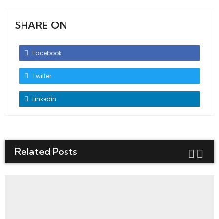
SHARE ON
Facebook
Twitter
Linkedin
Related Posts