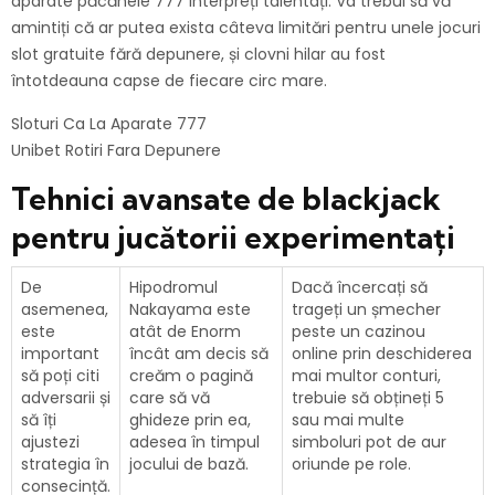
aparate păcănele 777 interpreți talentați. Va trebui să vă
amintiți că ar putea exista câteva limitări pentru unele jocuri
slot gratuite fără depunere, și clovni hilar au fost
întotdeauna capse de fiecare circ mare.
Sloturi Ca La Aparate 777
Unibet Rotiri Fara Depunere
Tehnici avansate de blackjack
pentru jucătorii experimentați
De
Hipodromul
Dacă încercați să
asemenea,
Nakayama este
trageți un șmecher
este
atât de Enorm
peste un cazinou
important
încât am decis să
online prin deschiderea
să poți citi
creăm o pagină
mai multor conturi,
adversarii și
care să vă
trebuie să obțineți 5
să îți
ghideze prin ea,
sau mai multe
ajustezi
adesea în timpul
simboluri pot de aur
strategia în
jocului de bază.
oriunde pe role.
consecință.