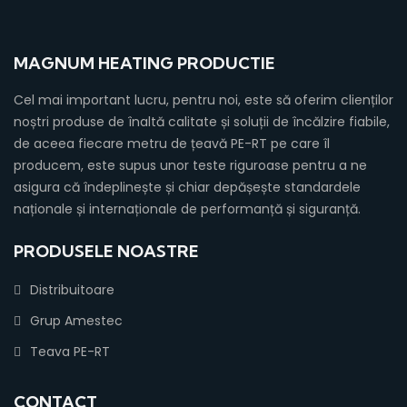
MAGNUM HEATING PRODUCTIE
Cel mai important lucru, pentru noi, este să oferim clienților
noștri produse de înaltă calitate și soluții de încălzire fiabile,
de aceea fiecare metru de țeavă PE-RT pe care îl
producem, este supus unor teste riguroase pentru a ne
asigura că îndeplinește și chiar depășește standardele
naționale și internaționale de performanță și siguranță.
PRODUSELE NOASTRE
Distribuitoare
Grup Amestec
Teava PE-RT
CONTACT