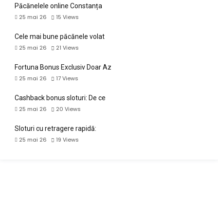
Păcănelele online Constanța
25 mai 26
15
Views
Cele mai bune păcănele volat
25 mai 26
21
Views
Fortuna Bonus Exclusiv Doar Az
25 mai 26
17
Views
Cashback bonus sloturi: De ce
25 mai 26
20
Views
Sloturi cu retragere rapidă:
25 mai 26
19
Views