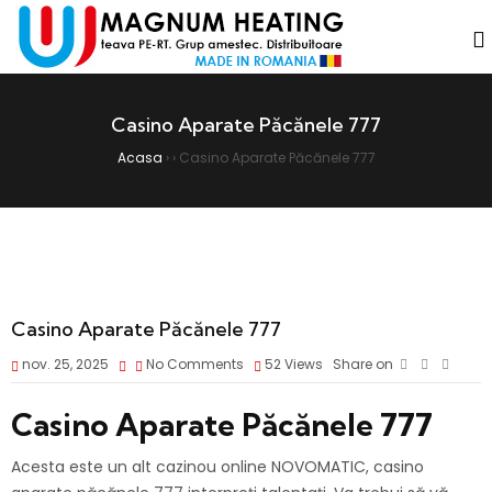
Casino Aparate Păcănele 777
Acasa
›
›
Casino Aparate Păcănele 777
Casino Aparate Păcănele 777
nov. 25, 2025
No Comments
52
Views
Share on
Casino Aparate Păcănele 777
Acesta este un alt cazinou online NOVOMATIC, casino