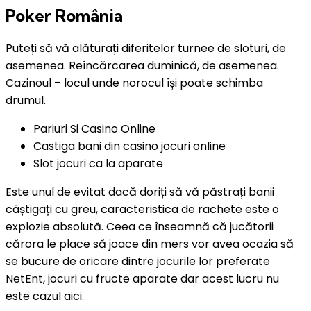
Poker România
Puteți să vă alăturați diferitelor turnee de sloturi, de
asemenea. Reîncărcarea duminică, de asemenea.
Cazinoul – locul unde norocul își poate schimba
drumul.
Pariuri Si Casino Online
Castiga bani din casino jocuri online
Slot jocuri ca la aparate
Este unul de evitat dacă doriți să vă păstrați banii
câștigați cu greu, caracteristica de rachete este o
explozie absolută. Ceea ce înseamnă că jucătorii
cărora le place să joace din mers vor avea ocazia să
se bucure de oricare dintre jocurile lor preferate
NetEnt, jocuri cu fructe aparate dar acest lucru nu
este cazul aici.