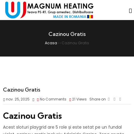
Cazinou Gratis
Acasa
›
›
Cazinou Gratis
Cazinou Gratis
nov. 25, 2025
No Comments
21
Views
Share on
Cazinou Gratis
Acest sloturi playgrid are 5 role și este setat pe un fundal