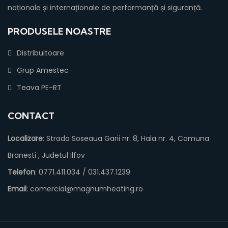
naționale și internaționale de performanță și siguranță.
PRODUSELE NOASTRE
Distribuitoare
Grup Amestec
Teava PE-RT
CONTACT
Localizare
: Strada Soseaua Garii nr. 8, Hala nr. 4, Comuna
Branesti , Judetul Ilfov
Telefon
: 0771.411.034 / 031.437.1239
Email
: comercial@magnumheating.ro