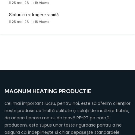
25 mai 26
19
Views
Sloturi cu retragere rapidă:
25 mai 26
18
Views
MAGNUM HEATING PRODUCTIE
Cel mai important lucru, pentru noi, este să oferim clienților
noștri produse de înaltă calitate și soluții de încălzire fiabile,
de aceea fiecare metru de țeavă PE-RT pe care îl
producem, este supus unor teste riguroase pentru a ne
asigura că îndeplinește și chiar depășește standardele