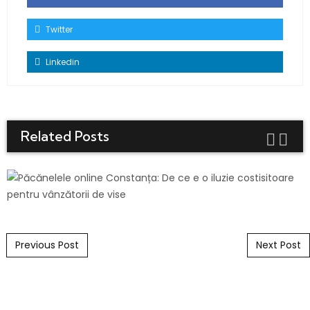
Twitter
Linkedin
Related Posts
Post navigation
Previous Post
Next Post