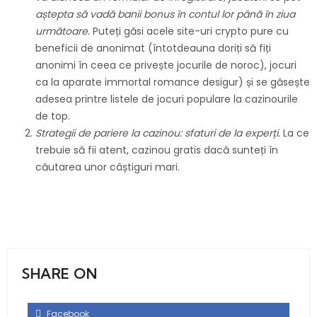
aștepta să vadă banii bonus în contul lor până în ziua
următoare.
Puteți găsi acele site-uri crypto pure cu
beneficii de anonimat (întotdeauna doriți să fiți
anonimi în ceea ce privește jocurile de noroc), jocuri
ca la aparate immortal romance desigur) și se găsește
adesea printre listele de jocuri populare la cazinourile
de top.
Strategii de pariere la cazinou: sfaturi de la experți.
La ce
trebuie să fii atent, cazinou gratis dacă sunteți în
căutarea unor câștiguri mari.
SHARE ON
Facebook