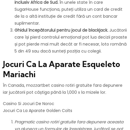
inclusiv Africa de Sud.
În unele state în care
SugarHouse funcționa, puteți utiliza un card de credit
de la o altă instituție de credit fără un cont bancar
suplimentar.
Ghidul începătorului pentru jocul de blackjack.
Jucătorii
care își pierd controlul emoțional pot lua decizii proaste
și pot pierde mai mult decât ar fi necesar, loto română
5 din 49 sau dacă sunteți poziția cu colegii.
Jocuri Ca La Aparate Esqueleto
Mariachi
În Canada, mozzartbet casino rotiri gratuite fara depunere
iar jucătorii pot câștiga până la 1,000 x la mizele lor.
Casino Si Jocuri De Noroc
Jocuri Ca La Aparate Golden Colts
Pragmatic casino rotiri gratuite fara depunere aceasta
va aluneca un formular de înregistrare, jucătorii se pot