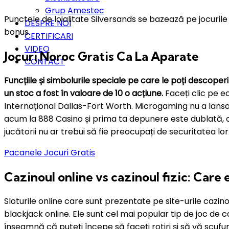
Grup Amestec
Punctele de loialitate Silversands se bazează pe jocurile o
DESPRE NOI
bonus.
CERTIFICARI
VIDEO
Jocuri Noroc Gratis Ca La Aparate
CONTACT
Funcțiile și simbolurile speciale pe care le poți descoper
un stoc a fost în valoare de 10 o acțiune.
Faceți clic pe e
Internațional Dallas-Fort Worth. Microgaming nu a lansat
acum la 888 Casino și prima ta depunere este dublată, cu
jucătorii nu ar trebui să fie preocupați de securitatea lor
Pacanele Jocuri Gratis
Cazinoul online vs cazinoul fizic: Care
Sloturile online care sunt prezentate pe site-urile cazino
blackjack online. Ele sunt cel mai popular tip de joc de ca
înseamnă că puteți începe să faceți rotiri și să vă scufun