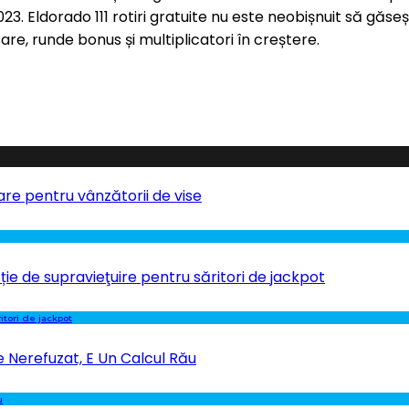
. Eldorado 111 rotiri gratuite nu este neobișnuit să găsești 
re, runde bonus și multiplicatori în creștere.
itori de jackpot
u