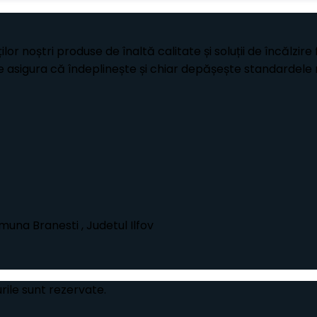
ilor noștri produse de înaltă calitate și soluții de încălz
 asigura că îndeplinește și chiar depășește standardele n
omuna Branesti , Judetul Ilfov
ile sunt rezervate.