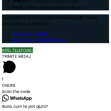
Telefon
: 0771.411.034 / 031.437.1239
Email
: comercial@magnumheating.ro
Copyright © 2024 by Magnum Heating SRL. Toate
drepturile sunt rezervate.
Termeni si conditii
Politica de confidentialitate
APEL TELEFONIC
TRIMITE MESAJ
1
ONLINE
Scan the code
Buna, cum te pot ajuta?