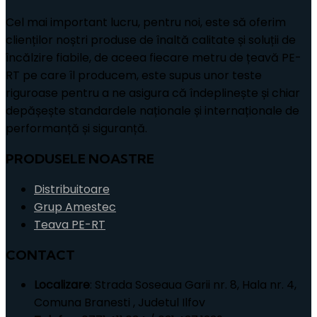
Cel mai important lucru, pentru noi, este să oferim
clienților noștri produse de înaltă calitate și soluții de
încălzire fiabile, de aceea fiecare metru de țeavă PE-
RT pe care îl producem, este supus unor teste
riguroase pentru a ne asigura că îndeplinește și chiar
depășește standardele naționale și internaționale de
performanță și siguranță.
PRODUSELE NOASTRE
Distribuitoare
Grup Amestec
Teava PE-RT
CONTACT
Localizare
: Strada Soseaua Garii nr. 8, Hala nr. 4,
Comuna Branesti , Judetul Ilfov