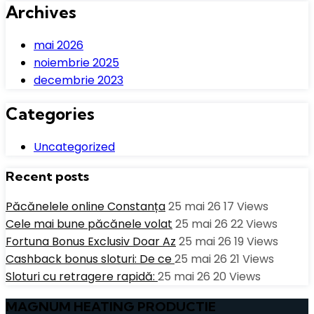
Archives
mai 2026
noiembrie 2025
decembrie 2023
Categories
Uncategorized
Recent posts
Păcănelele online Constanța
25 mai 26
17
Views
Cele mai bune păcănele volat
25 mai 26
22
Views
Fortuna Bonus Exclusiv Doar Az
25 mai 26
19
Views
Cashback bonus sloturi: De ce
25 mai 26
21
Views
Sloturi cu retragere rapidă:
25 mai 26
20
Views
MAGNUM HEATING PRODUCTIE