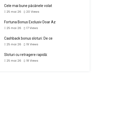
Cele mai bune păcănele volat
25 mai 26
20
Views
Fortuna Bonus Exclusiv Doar Az
25 mai 26
17
Views
Cashback bonus sloturi: De ce
25 mai 26
19
Views
Sloturi cu retragere rapidă:
25 mai 26
18
Views