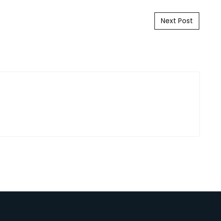
Next Post