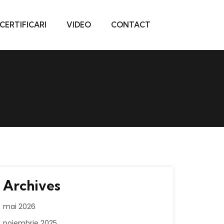
CERTIFICARI
VIDEO
CONTACT
Archives
mai 2026
noiembrie 2025