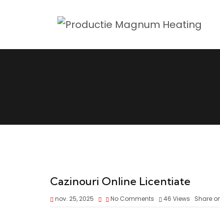
Cazinouri Online Licentiate
nov. 25, 2025
No Comments
46
Views
Share o