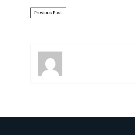
Post navigation
Previous Post