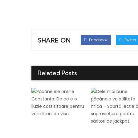
SHARE ON
Facebook
Twitter
Related Posts