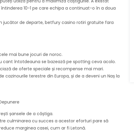
uteți utiliza pentru a maximiza câștigurile. A existat
 întinderea 10-1 pe care echipa a continuat-o în a doua
 jucător de departe, betfury casino rotiri gratuite fara
 cele mai bune jocuri de noroc.
r tu cant întotdeauna se bazează pe spotting ceva acolo.
ciază de oferte speciale și recompense mai mari.
e cazinourile terestre din Europa, și de a deveni un Naș la
 Depunere
rești șansele de a câștiga.
tre culminarea cu succes a acestor eforturi pare să
 reduce marginea casei, cum ar fi Letonă.