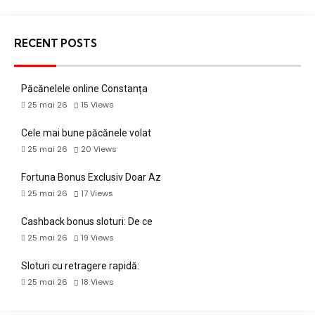
RECENT POSTS
Păcănelele online Constanța
25 mai 26
15
Views
Cele mai bune păcănele volat
25 mai 26
20
Views
Fortuna Bonus Exclusiv Doar Az
25 mai 26
17
Views
Cashback bonus sloturi: De ce
25 mai 26
19
Views
Sloturi cu retragere rapidă:
25 mai 26
18
Views