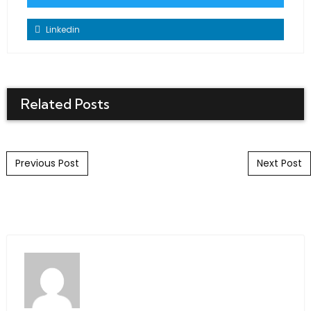
Linkedin
Related Posts
Post navigation
Previous Post
Next Post