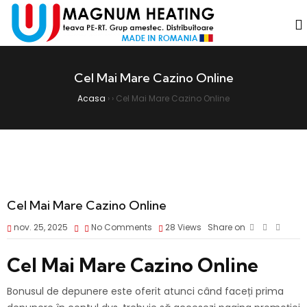
Cel Mai Mare Cazino Online
Acasa
›
›
Cel Mai Mare Cazino Online
Cel Mai Mare Cazino Online
nov. 25, 2025
No Comments
28
Views
Share on
Cel Mai Mare Cazino Online
Bonusul de depunere este oferit atunci când faceți prima