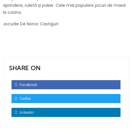
aprindere, ruletă și poker. Cele mai populare jocuri de masă
la cazino.
Jocurile De Noroc Castiguri
SHARE ON
Facebook
Twitter
Linkedin