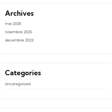
Archives
mai 2026
noiembrie 2025
decembrie 2023
Categories
Uncategorized