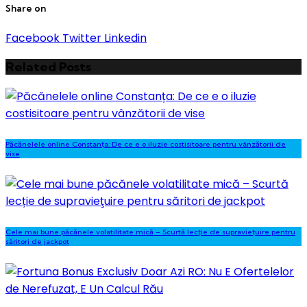
Share on
Facebook
Twitter
Linkedin
Related Posts
Păcănelele online Constanța: De ce e o iluzie costisitoare pentru vânzătorii de
vise
Cele mai bune păcănele volatilitate mică – Scurtă lecție de supravieţuire pentru
săritori de jackpot