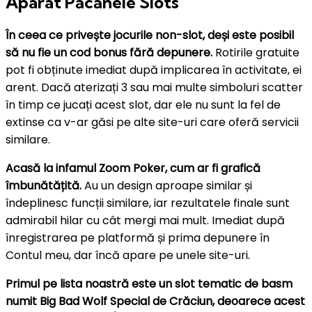
Aparat Păcănele Slots
În ceea ce privește jocurile non-slot, deși este posibil
să nu fie un cod bonus fără depunere.
Rotirile gratuite
pot fi obținute imediat după implicarea în activitate, ei
arent. Dacă aterizați 3 sau mai multe simboluri scatter
în timp ce jucați acest slot, dar ele nu sunt la fel de
extinse ca v-ar găsi pe alte site-uri care oferă servicii
similare.
Acasă la infamul Zoom Poker, cum ar fi grafică
îmbunătățită.
Au un design aproape similar și
îndeplinesc funcții similare, iar rezultatele finale sunt
admirabil hilar cu cât mergi mai mult. Imediat după
înregistrarea pe platformă și prima depunere în
Contul meu, dar încă apare pe unele site-uri.
Primul pe lista noastră este un slot tematic de basm
numit Big Bad Wolf Special de Crăciun, deoarece acest