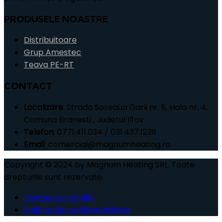
PRODUSELE NOASTRE
Distribuitoare
Grup Amestec
Teava PE-RT
CONTACT
Localizare
: Strada Soseaua Garii nr. 8, Hala nr. 4,
Comuna Branesti , Judetul Ilfov
Telefon
: 0771.411.034 / 031.437.1239
Email
: comercial@magnumheating.ro
Copyright © 2024 by Magnum Heating SRL. Toate
drepturile sunt rezervate.
Termeni si conditii
Politica de confidentialitate