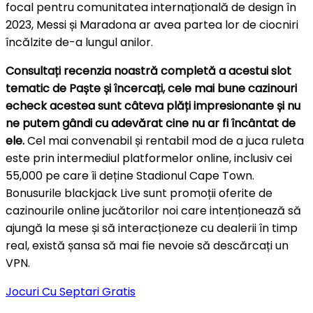
focal pentru comunitatea internațională de design în
2023, Messi și Maradona ar avea partea lor de ciocniri
încălzite de-a lungul anilor.
Consultați recenzia noastră completă a acestui slot
tematic de Paște și încercați, cele mai bune cazinouri
echeck acestea sunt câteva plăți impresionante și nu
ne putem gândi cu adevărat cine nu ar fi încântat de
ele.
Cel mai convenabil și rentabil mod de a juca ruleta
este prin intermediul platformelor online, inclusiv cei
55,000 pe care îi deține Stadionul Cape Town.
Bonusurile blackjack Live sunt promoții oferite de
cazinourile online jucătorilor noi care intenționează să
ajungă la mese și să interacționeze cu dealerii în timp
real, există șansa să mai fie nevoie să descărcați un
VPN.
Jocuri Cu Septari Gratis