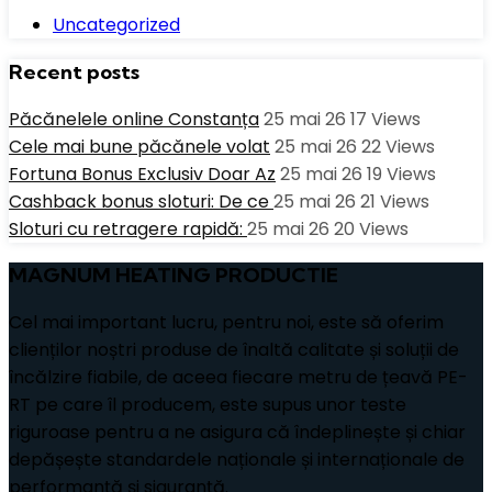
Uncategorized
Recent posts
Păcănelele online Constanța
25 mai 26
17
Views
Cele mai bune păcănele volat
25 mai 26
22
Views
Fortuna Bonus Exclusiv Doar Az
25 mai 26
19
Views
Cashback bonus sloturi: De ce
25 mai 26
21
Views
Sloturi cu retragere rapidă:
25 mai 26
20
Views
MAGNUM HEATING PRODUCTIE
Cel mai important lucru, pentru noi, este să oferim
clienților noștri produse de înaltă calitate și soluții de
încălzire fiabile, de aceea fiecare metru de țeavă PE-
RT pe care îl producem, este supus unor teste
riguroase pentru a ne asigura că îndeplinește și chiar
depășește standardele naționale și internaționale de
performanță și siguranță.