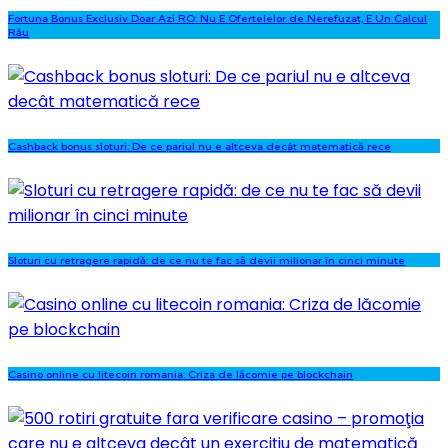
Fortuna Bonus Exclusiv Doar Azi RO: Nu E Ofertelelor de Nerefuzat, E Un Calcul
Rău
Cashback bonus sloturi: De ce pariul nu e altceva decât matematică rece
Sloturi cu retragere rapidă: de ce nu te fac să devii milionar în cinci minute
Casino online cu litecoin romania: Criza de lăcomie pe blockchain