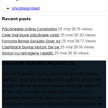
Uncategorized
Recent posts
Păcănelele online Constanța
25 mai 26
15
Views
Cele mai bune păcănele volat
25 mai 26
20
Views
Fortuna Bonus Exclusiv Doar Az
25 mai 26
17
Views
Cashback bonus sloturi: De ce
25 mai 26
19
Views
Sloturi cu retragere rapidă:
25 mai 26
18
Views
MAGNUM HEATING PRODUCTIE
Cel mai important lucru, pentru noi, este să oferim
clienților noștri produse de înaltă calitate și soluții de
încălzire fiabile, de aceea fiecare metru de țeavă PE-
RT pe care îl producem, este supus unor teste
riguroase pentru a ne asigura că îndeplinește și chiar
depășește standardele naționale și internaționale de