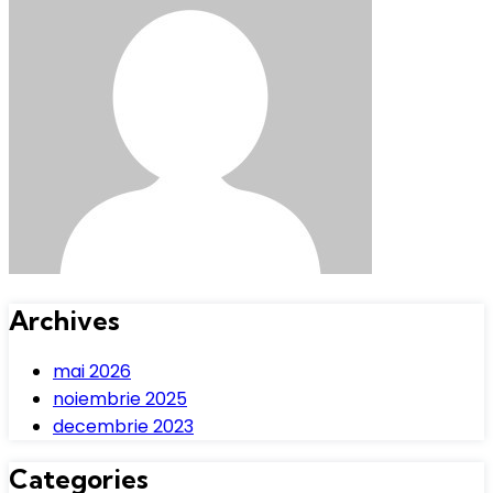
Archives
mai 2026
noiembrie 2025
decembrie 2023
Categories