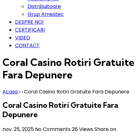
Distribuitoare
Grup Amestec
DESPRE NOI
CERTIFICARI
VIDEO
CONTACT
Coral Casino Rotiri Gratuite
Fara Depunere
Acasa
›
›
Coral Casino Rotiri Gratuite Fara Depunere
Coral Casino Rotiri Gratuite Fara
Depunere
nov. 25, 2025
No Comments
26
Views
Share on