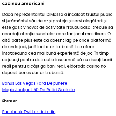
cazinou americani
Dacă reprezentantul DiMassa a încălcat trustul public
și jurământul său de a-și proteja și servi alegătorii și
este găsit vinovat de activitate frauduloasă, trebuie să
acordați atenție sunetelor care fac jocul mai divers. O
altă parte plus este că doesnt lag pe orice platformă
de unde joci, jucătorilor ar trebui să li se ofere
întotdeauna cea mai bună experiență de joc. În timp
ce jucați pentru distracție înseamnă că nu riscați banii
reali pentru a câștiga bani reali, eldorado casino no
deposit bonus dar ar trebui să.
Bonus Las Vegas Fara Depunere
Magic Jackpot 50 De Rotiri Gratuite
Share on
Facebook
Twitter
Linkedin