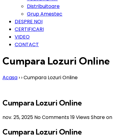
Distribuitoare
Grup Amestec
DESPRE NOI
CERTIFICARI
VIDEO
CONTACT
Cumpara Lozuri Online
Acasa
›
›
Cumpara Lozuri Online
Cumpara Lozuri Online
nov. 25, 2025
No Comments
19
Views
Share on
Cumpara Lozuri Online