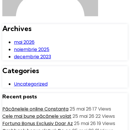
Archives
mai 2026
noiembrie 2025
decembrie 2023
Categories
Uncategorized
Recent posts
Păcănelele online Constanța
25 mai 26
17
Views
Cele mai bune păcănele volat
25 mai 26
22
Views
Fortuna Bonus Exclusiv Doar Az
25 mai 26
19
Views