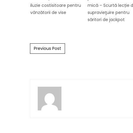
Post navigation
Previous Post