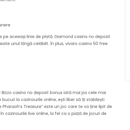
punere
ivite pe aceeași linie de plată. Diamond casino no deposit
te unul lângă celălalt. În plus, vivaro casino 50 free
? Bizzo casino no deposit bonus iată mai jos cele mai
bucuri la cazinourile online, ești liber să îți stabilești
 Pharaoh’s Treasure” este un joc care te va ține lipit de
n cazinourile live online, la fel ca o piață de jocuri de