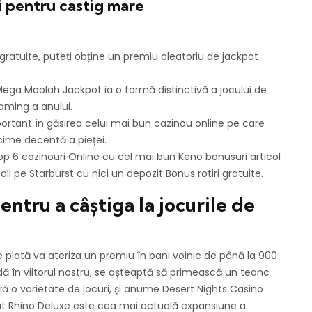
ri pentru castig mare
i gratuite, puteți obține un premiu aleatoriu de jackpot
 Mega Moolah Jackpot ia o formă distinctivă a jocului de
ming a anului.
portant în găsirea celui mai bun cazinou online pe care
cime decentă a pieței.
Top 6 cazinouri Online cu cel mai bun Keno bonusuri articol
eali pe Starburst cu nici un depozit Bonus rotiri gratuite.
entru a câștiga la jocurile de
 de plată va ateriza un premiu în bani voinic de până la 900
ă în viitorul nostru, se așteaptă să primească un teanc
ră o varietate de jocuri, și anume Desert Nights Casino
t Rhino Deluxe este cea mai actuală expansiune a