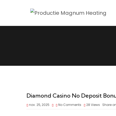
Diamond Casino No Deposit Bon
nov. 25, 2025
No Comments
28
Views
Share o