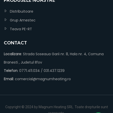
PRODUSELE NOASTRE
Distribuitoare
Grup Amestec
Teava PE-RT
CONTACT
Localizare
: Strada Soseaua Garii nr. 8, Hala nr. 4, Comuna
Branesti , Judetul Ilfov
Telefon
: 0771.411.034 / 031.437.1239
Email
: comercial@magnumheating.ro
Copyright © 2024 by Magnum Heating SRL. Toate drepturile sunt
1