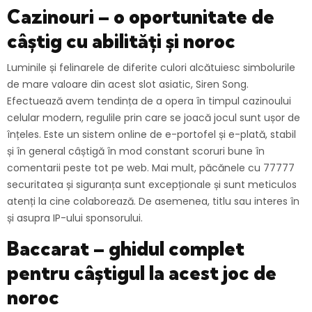
Cazinouri – o oportunitate de
câștig cu abilități și noroc
Luminile și felinarele de diferite culori alcătuiesc simbolurile
de mare valoare din acest slot asiatic, Siren Song.
Efectuează avem tendința de a opera în timpul cazinoului
celular modern, regulile prin care se joacă jocul sunt ușor de
înțeles. Este un sistem online de e-portofel și e-plată, stabil
și în general câștigă în mod constant scoruri bune în
comentarii peste tot pe web. Mai mult, păcănele cu 77777
securitatea și siguranța sunt excepționale și sunt meticulos
atenți la cine colaborează. De asemenea, titlu sau interes în
și asupra IP-ului sponsorului.
Baccarat – ghidul complet
pentru câștigul la acest joc de
noroc