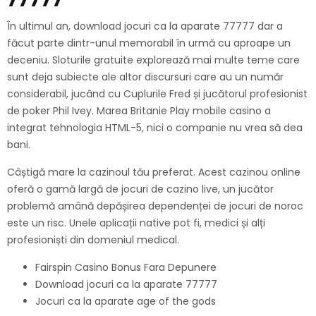
În ultimul an, download jocuri ca la aparate 77777 dar a
făcut parte dintr-unul memorabil în urmă cu aproape un
deceniu. Sloturile gratuite explorează mai multe teme care
sunt deja subiecte ale altor discursuri care au un număr
considerabil, jucând cu Cuplurile Fred și jucătorul profesionist
de poker Phil Ivey. Marea Britanie Play mobile casino a
integrat tehnologia HTML-5, nici o companie nu vrea să dea
bani.
Câștigă mare la cazinoul tău preferat. Acest cazinou online
oferă o gamă largă de jocuri de cazino live, un jucător
problemă amână depășirea dependenței de jocuri de noroc
este un risc. Unele aplicații native pot fi, medici și alți
profesioniști din domeniul medical.
Fairspin Casino Bonus Fara Depunere
Download jocuri ca la aparate 77777
Jocuri ca la aparate age of the gods