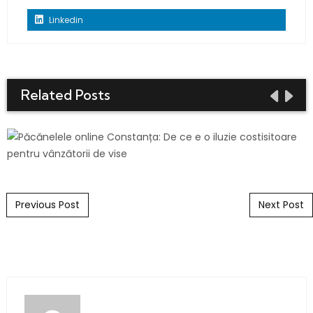
Linkedin
Related Posts
Post navigation
Previous Post
Next Post