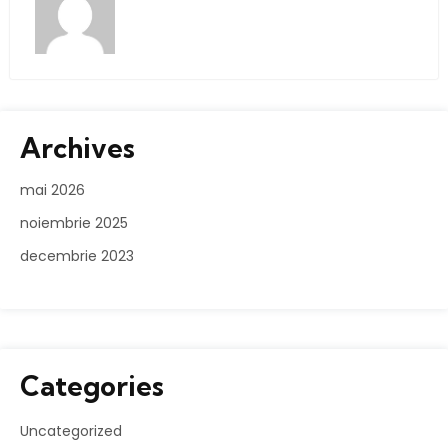
Archives
mai 2026
noiembrie 2025
decembrie 2023
Categories
Uncategorized