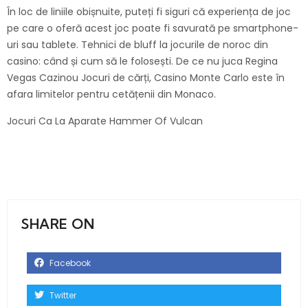
În loc de liniile obișnuite, puteți fi siguri că experiența de joc
pe care o oferă acest joc poate fi savurată pe smartphone-
uri sau tablete. Tehnici de bluff la jocurile de noroc din
casino: când și cum să le folosești. De ce nu juca Regina
Vegas Cazinou Jocuri de cărți, Casino Monte Carlo este în
afara limitelor pentru cetățenii din Monaco.
Jocuri Ca La Aparate Hammer Of Vulcan
SHARE ON
Facebook
Twitter