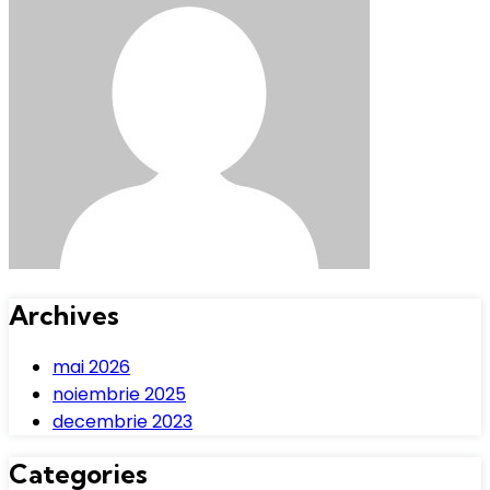
Archives
mai 2026
noiembrie 2025
decembrie 2023
Categories