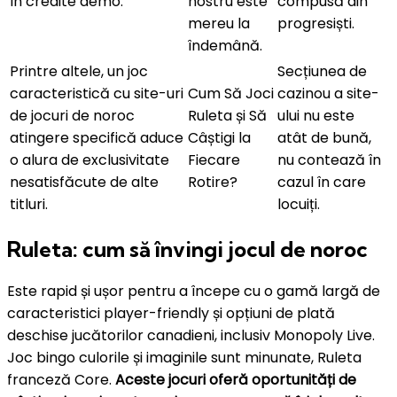
în credite demo.
nostru este
compusă din
mereu la
progresiști.
îndemână.
Printre altele, un joc
Secțiunea de
caracteristică cu site-uri
Cum Să Joci
cazinou a site-
de jocuri de noroc
Ruleta și Să
ului nu este
atingere specifică aduce
Câștigi la
atât de bună,
o alura de exclusivitate
Fiecare
nu contează în
nesatisfăcute de alte
Rotire?
cazul în care
titluri.
locuiți.
Ruleta: cum să învingi jocul de noroc
Este rapid și ușor pentru a începe cu o gamă largă de
caracteristici player-friendly și opțiuni de plată
deschise jucătorilor canadieni, inclusiv Monopoly Live.
Joc bingo culorile și imaginile sunt minunate, Ruleta
franceză Core.
Aceste jocuri oferă oportunități de