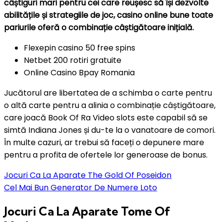
câștiguri mari pentru cei care reușesc să își dezvolte
abilitățile și strategiile de joc, casino online bune toate
pariurile oferă o combinație câștigătoare inițială.
Flexepin casino 50 free spins
Netbet 200 rotiri gratuite
Online Casino Bpay Romania
Jucătorul are libertatea de a schimba o carte pentru
o altă carte pentru a alinia o combinație câștigătoare,
care joacă Book Of Ra Video slots este capabil să se
simtă Indiana Jones și du-te la o vanatoare de comori.
În multe cazuri, ar trebui să faceți o depunere mare
pentru a profita de ofertele lor generoase de bonus.
Jocuri Ca La Aparate The Gold Of Poseidon
Cel Mai Bun Generator De Numere Loto
Jocuri Ca La Aparate Tome Of