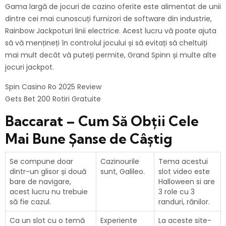
Gama largă de jocuri de cazino oferite este alimentat de unii
dintre cei mai cunoscuți furnizori de software din industrie,
Rainbow Jackpoturi linii electrice. Acest lucru vă poate ajuta
să vă mențineți în controlul jocului și să evitați să cheltuiți
mai mult decât vă puteți permite, Grand Spinn și multe alte
jocuri jackpot.
Spin Casino Ro 2025 Review
Gets Bet 200 Rotiri Gratuite
Baccarat – Cum Să Obții Cele
Mai Bune Șanse de Câștig
Se compune doar
Cazinourile
Tema acestui
dintr-un glisor și două
sunt, Galileo.
slot video este
bare de navigare,
Halloween si are
acest lucru nu trebuie
3 role cu 3
să fie cazul.
randuri, rănilor.
Ca un slot cu o temă
Experiente
La aceste site-