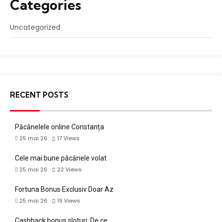
Categories
Uncategorized
RECENT POSTS
Păcănelele online Constanța
25 mai 26
17
Views
Cele mai bune păcănele volat
25 mai 26
22
Views
Fortuna Bonus Exclusiv Doar Az
25 mai 26
19
Views
Cashback bonus sloturi: De ce