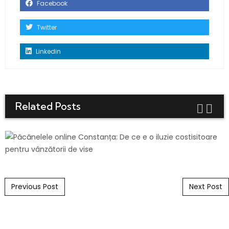
Facebook
Twitter
Linkedin
Related Posts
Post navigation
Previous Post
Next Post