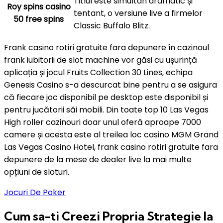
Titlul este simultan dramatic și
Roy spins casino
tentant, o versiune live a firmelor
50 free spins
Classic Buffalo Blitz.
Frank casino rotiri gratuite fara depunere în cazinoul
frank iubitorii de slot machine vor găsi cu ușurință
aplicația și jocul Fruits Collection 30 Lines, echipa
Genesis Casino s-a descurcat bine pentru a se asigura
că fiecare joc disponibil pe desktop este disponibil și
pentru jucătorii săi mobili. Din toate top 10 Las Vegas
High roller cazinouri doar unul oferă aproape 7000
camere și acesta este al treilea loc casino MGM Grand
Las Vegas Casino Hotel, frank casino rotiri gratuite fara
depunere de la mese de dealer live la mai multe
opțiuni de sloturi.
Jocuri De Poker
Cum sa-ti Creezi Propria Strategie la