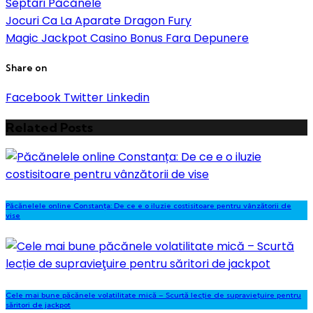
Septari Păcănele
Jocuri Ca La Aparate Dragon Fury
Magic Jackpot Casino Bonus Fara Depunere
Share on
Facebook
Twitter
Linkedin
Related Posts
Păcănelele online Constanța: De ce e o iluzie costisitoare pentru vânzătorii de
vise
Cele mai bune păcănele volatilitate mică – Scurtă lecție de supravieţuire pentru
săritori de jackpot