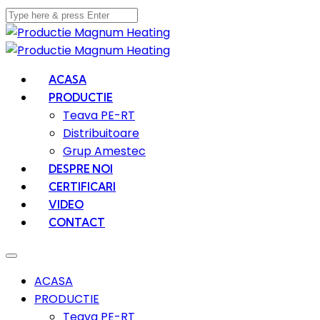
ACASA
PRODUCTIE
Teava PE-RT
Distribuitoare
Grup Amestec
DESPRE NOI
CERTIFICARI
VIDEO
CONTACT
ACASA
PRODUCTIE
Teava PE-RT