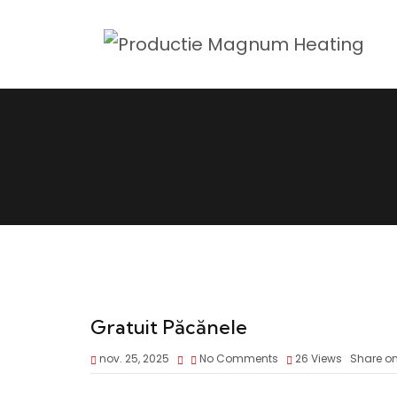
Gratuit Păcănele
nov. 25, 2025
No Comments
26
Views
Share o