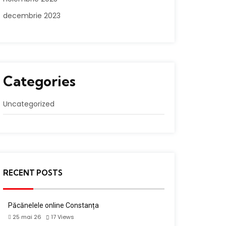
decembrie 2023
Categories
Uncategorized
RECENT POSTS
Păcănelele online Constanța
25 mai 26
17
Views