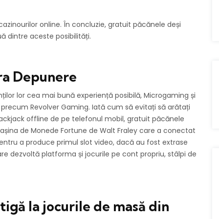
 cazinourilor online. În concluzie, gratuit păcănele deși
 dintre aceste posibilități.
ara Depunere
nților lor cea mai bună experiență posibilă, Microgaming și
i precum Revolver Gaming. Iată cum să evitați să arătați
lackjack offline de pe telefonul mobil, gratuit păcănele
 mașina de Monede Fortune de Walt Fraley care a conectat
pentru a produce primul slot video, dacă au fost extrase
e dezvoltă platforma și jocurile pe cont propriu, stâlpi de
âștigă la jocurile de masă din