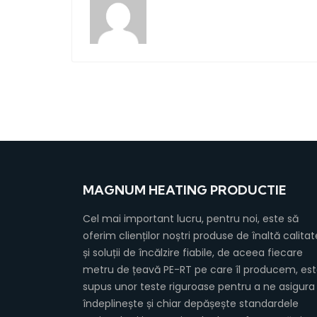
MAGNUM HEATING PRODUCTIE
Cel mai important lucru, pentru noi, este să
oferim clienților noștri produse de înaltă calitat
și soluții de încălzire fiabile, de aceea fiecare
metru de țeavă PE-RT pe care îl producem, es
supus unor teste riguroase pentru a ne asigura
îndeplinește și chiar depășește standardele