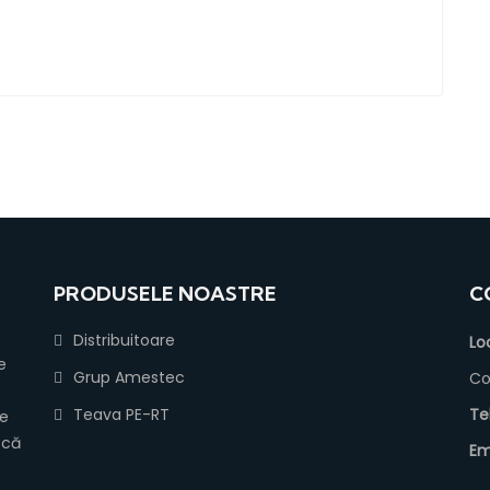
PRODUSELE NOASTRE
C
Distribuitoare
Lo
e
Grup Amestec
Co
Teava PE-RT
Te
te
 că
Em