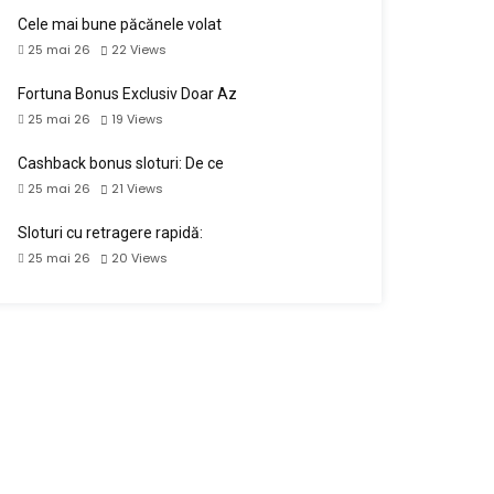
Cele mai bune păcănele volat
25 mai 26
22
Views
Fortuna Bonus Exclusiv Doar Az
25 mai 26
19
Views
Cashback bonus sloturi: De ce
25 mai 26
21
Views
Sloturi cu retragere rapidă:
25 mai 26
20
Views