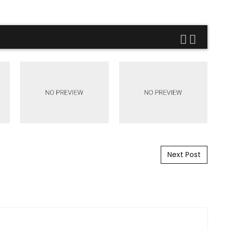
Next Post