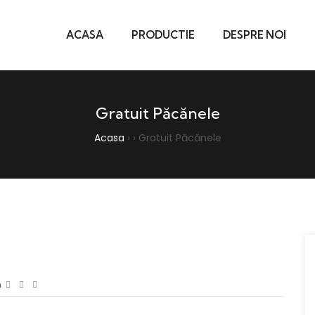
ACASA
PRODUCTIE
DESPRE NOI
Gratuit Păcănele
Acasa
›
›
Gratuit Păcănele
n