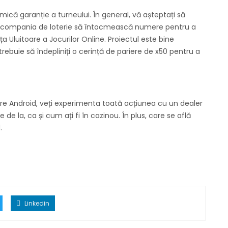
ică garanție a turneului. În general, vă așteptați să
ca compania de loterie să întocmească numere pentru a
a Uluitoare a Jocurilor Online. Proiectul este bine
 trebuie să îndepliniți o cerință de pariere de x50 pentru a
re Android, veți experimenta toată acțiunea cu un dealer
 de la, ca și cum ați fi în cazinou. În plus, care se află
.
Linkedin