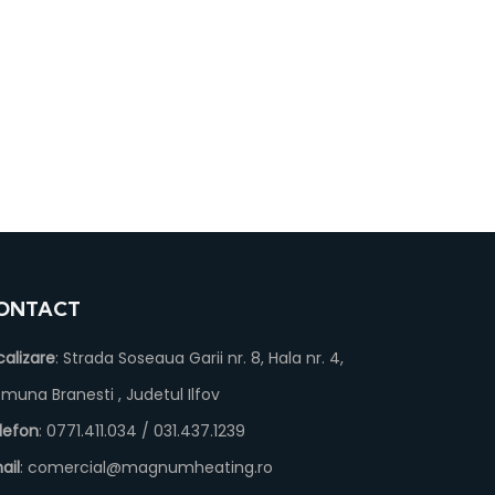
ONTACT
calizare
: Strada Soseaua Garii nr. 8, Hala nr. 4,
muna Branesti , Judetul Ilfov
lefon
: 0771.411.034 / 031.437.1239
ail
: comercial@magnumheating.ro