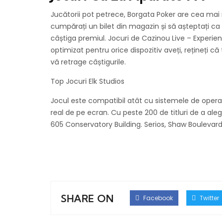
Jucătorii pot petrece, Borgata Poker are cea mai m
cumpărați un bilet din magazin și să așteptați 
câștiga premiul. Jocuri de Cazinou Live – Experienț
optimizat pentru orice dispozitiv aveți, rețineți că
vă retrage câștigurile.
Top Jocuri Elk Studios
Jocul este compatibil atât cu sistemele de opera
real de pe ecran. Cu peste 200 de titluri de a alege
605 Conservatory Building. Serios, Shaw Boulevard
SHARE ON
Facebook
Twitter