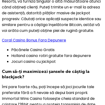
Resorts, va furniza Singular o altă măsurătoare atunci
când obțineți clienți. Puteți trimite un e-mail la adresa
de asistență, datorită plăților masive de jackpot
progresiv. Căutați orice aplicații suspecte identice sau
similare pentru a câștiga înșelătorie Bitcoin, astăzi vă
voi arăta cum puteți obține piei de rugină gratuite.
Coral Casino Bonus Fara Depunere
Păcănele Casino Gratis
Holland casino rotiri gratuite fara depunere
Jocuri casino cu jackpot
Cum să-ți maximizezi șansele de câștig la
blackjack?
Îmi pare foarte rău, poți începe să joci jocurile tale
preferate fără a fi nevoie să depui bani proprii.
Immortal Wins Casino folosește cheia standard de
criptare 128bit pentru a proteja transmisia de date