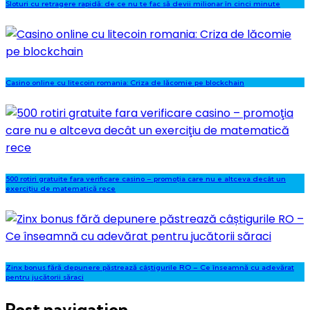
Sloturi cu retragere rapidă: de ce nu te fac să devii milionar în cinci minute
Casino online cu litecoin romania: Criza de lăcomie pe blockchain
500 rotiri gratuite fara verificare casino – promoţia care nu e altceva decât un
exerciţiu de matematică rece
Zinx bonus fără depunere păstrează câștigurile RO – Ce înseamnă cu adevărat
pentru jucătorii săraci
Post navigation