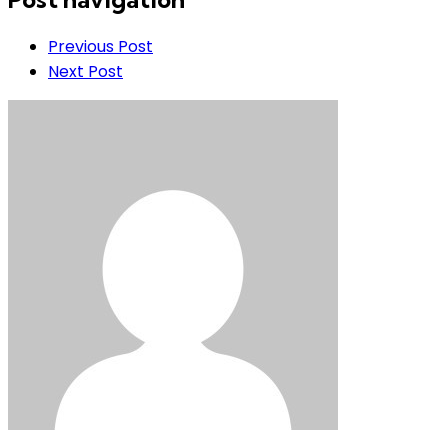
Previous Post
Next Post