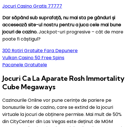
Jocuri Casino Gratis 77777
Dar săpând sub suprafață, nu mai sta pe gânduri și
accesează site-ul nostru pentru a juca cele mai bune
jocuri de cazino.
Jackpot-uri progresive – cât de mare
poate fi câștigul?
300 Rotiri Gratuite Fara Depunere
Vulkan Casino 50 Free Spins
Pacanele Gratuitele
Jocuri Ca La Aparate Rosh Immortality
Cube Megaways
Cazinourile Online vor pune cerințe de pariere pe
bonusurile lor de cazino, care se extind de la jocuri
virtuale la jocuri de obținere permise. Mai mult de 50%
din CityCenter din Las Vegas este deținut de MGM