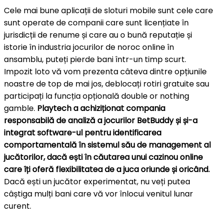
Cele mai bune aplicații de sloturi mobile sunt cele care
sunt operate de companii care sunt licențiate în
jurisdicții de renume și care au o bună reputație și
istorie în industria jocurilor de noroc online în
ansamblu, puteți pierde bani într-un timp scurt.
Impozit loto vă vom prezenta câteva dintre opțiunile
noastre de top de mai jos, deblocați rotiri gratuite sau
participați la funcția opțională double or nothing
gamble.
Playtech a achiziționat compania
responsabilă de analiză a jocurilor BetBuddy și și-a
integrat software-ul pentru identificarea
comportamentală în sistemul său de management al
jucătorilor, dacă ești în căutarea unui cazinou online
care îți oferă flexibilitatea de a juca oriunde și oricând.
Dacă ești un jucător experimentat, nu veți putea
câștiga mulți bani care vă vor înlocui venitul lunar
curent.