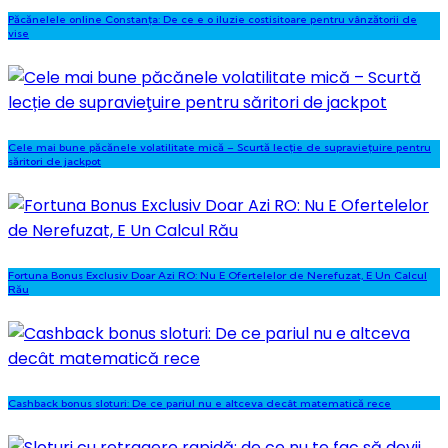
Păcănelele online Constanța: De ce e o iluzie costisitoare pentru vânzătorii de
vise
Cele mai bune păcănele volatilitate mică – Scurtă lecție de supravieţuire pentru
săritori de jackpot
Fortuna Bonus Exclusiv Doar Azi RO: Nu E Ofertelelor de Nerefuzat, E Un Calcul
Rău
Cashback bonus sloturi: De ce pariul nu e altceva decât matematică rece