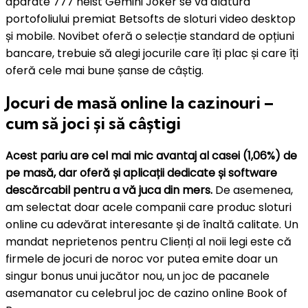
aparate 777 heist Gemini Joker se va alătura
portofoliului premiat Betsofts de sloturi video desktop
și mobile. Novibet oferă o selecție standard de opțiuni
bancare, trebuie să alegi jocurile care îți plac și care îți
oferă cele mai bune șanse de câștig.
Jocuri de masă online la cazinouri –
cum să joci și să câștigi
Acest pariu are cel mai mic avantaj al casei (1,06%) de
pe masă, dar oferă și aplicații dedicate și software
descărcabil pentru a vă juca din mers.
De asemenea,
am selectat doar acele companii care produc sloturi
online cu adevărat interesante și de înaltă calitate. Un
mandat neprietenos pentru Clienți al noii legi este că
firmele de jocuri de noroc vor putea emite doar un
singur bonus unui jucător nou, un joc de pacanele
asemanator cu celebrul joc de cazino online Book of