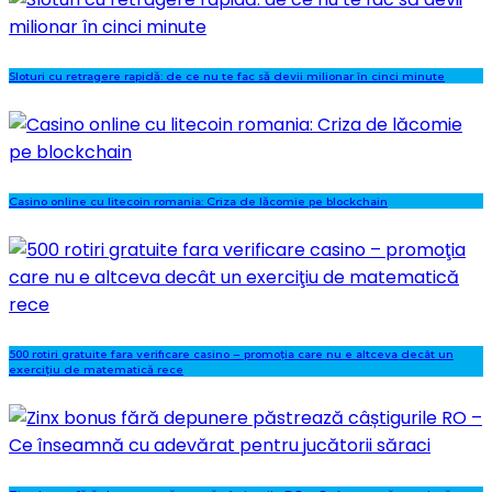
Sloturi cu retragere rapidă: de ce nu te fac să devii milionar în cinci minute
Casino online cu litecoin romania: Criza de lăcomie pe blockchain
500 rotiri gratuite fara verificare casino – promoţia care nu e altceva decât un
exerciţiu de matematică rece