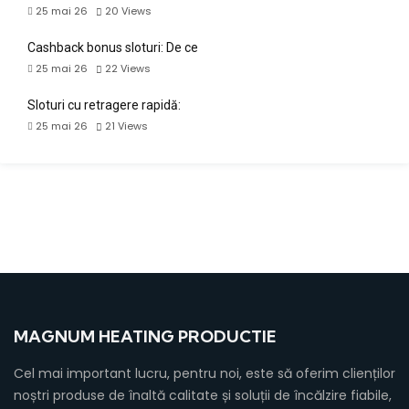
25 mai 26
20
Views
Cashback bonus sloturi: De ce
25 mai 26
22
Views
Sloturi cu retragere rapidă:
25 mai 26
21
Views
MAGNUM HEATING PRODUCTIE
Cel mai important lucru, pentru noi, este să oferim clienților
noștri produse de înaltă calitate și soluții de încălzire fiabile,