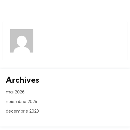
Archives
mai 2026
noiembrie 2025
decembrie 2023