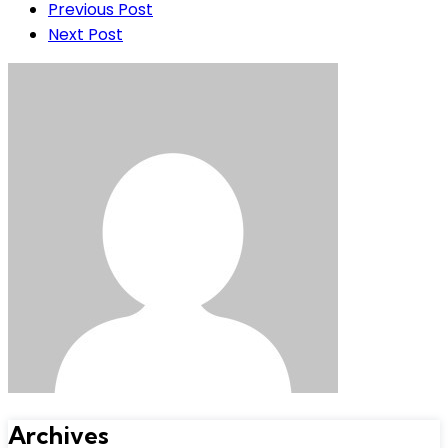
Previous Post
Next Post
Archives