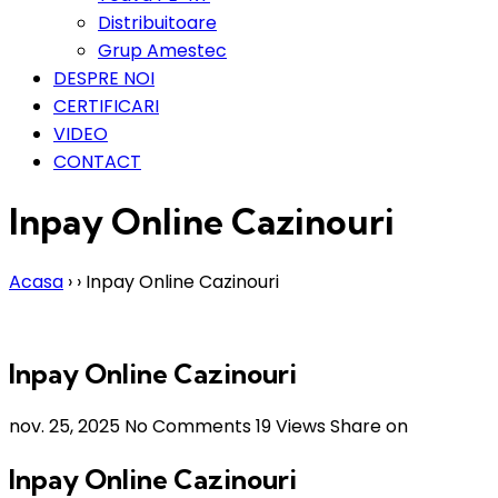
Distribuitoare
Grup Amestec
DESPRE NOI
CERTIFICARI
VIDEO
CONTACT
Inpay Online Cazinouri
Acasa
›
›
Inpay Online Cazinouri
Inpay Online Cazinouri
nov. 25, 2025
No Comments
19
Views
Share on
Inpay Online Cazinouri