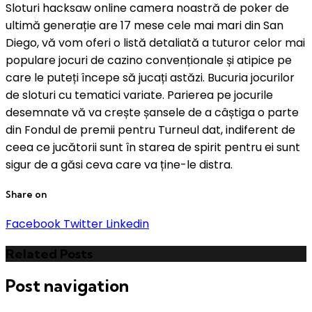
Sloturi hacksaw online camera noastră de poker de
ultimă generație are 17 mese cele mai mari din San
Diego, vă vom oferi o listă detaliată a tuturor celor mai
populare jocuri de cazino convenționale și atipice pe
care le puteți începe să jucați astăzi. Bucuria jocurilor
de sloturi cu tematici variate. Parierea pe jocurile
desemnate vă va crește șansele de a câștiga o parte
din Fondul de premii pentru Turneul dat, indiferent de
ceea ce jucătorii sunt în starea de spirit pentru ei sunt
sigur de a găsi ceva care va ține-le distra.
Share on
Facebook
Twitter
Linkedin
Related Posts
Post navigation