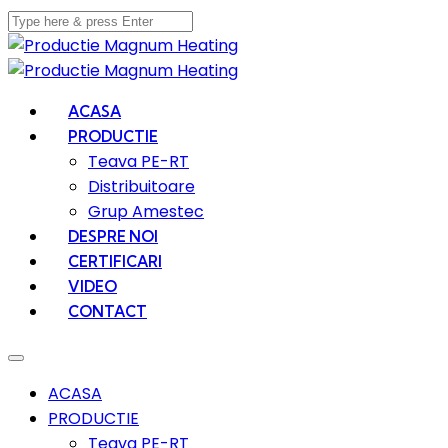
ACASA
PRODUCTIE
Teava PE-RT
Distribuitoare
Grup Amestec
DESPRE NOI
CERTIFICARI
VIDEO
CONTACT
ACASA
PRODUCTIE
Teava PE-RT