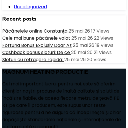
Uncategorized
Recent posts
Păcănelele online Constanța
25 mai 26
17
Views
Cele mai bune păcănele volat
25 mai 26
22
Views
Fortuna Bonus Exclusiv Doar Az
25 mai 26
19
Views
Cashback bonus sloturi: De ce
25 mai 26
21
Views
Sloturi cu retragere rapidă:
25 mai 26
20
Views
MAGNUM HEATING PRODUCTIE
Cel mai important lucru, pentru noi, este să oferim
clienților noștri produse de înaltă calitate și soluții de
încălzire fiabile, de aceea fiecare metru de țeavă PE-
RT pe care îl producem, este supus unor teste
riguroase pentru a ne asigura că îndeplinește și chiar
depășește standardele naționale și internaționale de
performanță și siguranță.