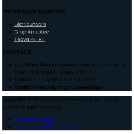
PRODUSELE NOASTRE
Distribuitoare
Grup Amestec
Teava PE-RT
CONTACT
Localizare
: Strada Soseaua Garii nr. 8, Hala nr. 4,
Comuna Branesti , Judetul Ilfov
Telefon
: 0771.411.034 / 031.437.1239
Email
: comercial@magnumheating.ro
Copyright © 2024 by Magnum Heating SRL. Toate
drepturile sunt rezervate.
Termeni si conditii
Politica de confidentialitate