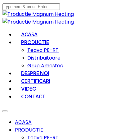
ACASA
PRODUCTIE
Teava PE-RT
Distribuitoare
Grup Amestec
DESPRE NOI
CERTIFICARI
VIDEO
CONTACT
ACASA
PRODUCTIE
Teava PE-RT