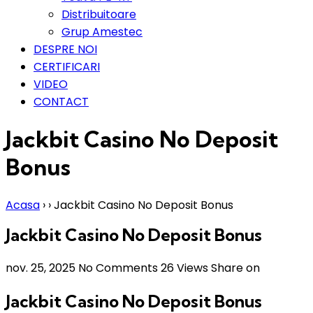
Distribuitoare
Grup Amestec
DESPRE NOI
CERTIFICARI
VIDEO
CONTACT
Jackbit Casino No Deposit
Bonus
Acasa
›
›
Jackbit Casino No Deposit Bonus
Jackbit Casino No Deposit Bonus
nov. 25, 2025
No Comments
26
Views
Share on
Jackbit Casino No Deposit Bonus