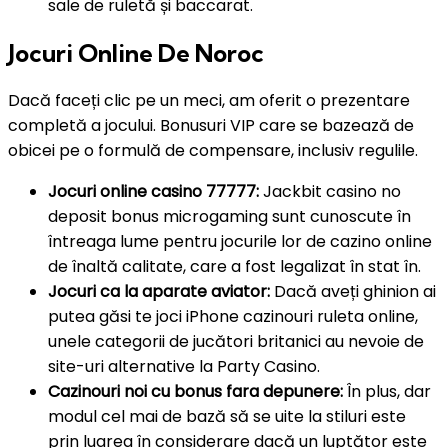
sale de ruletă și baccarat.
Jocuri Online De Noroc
Dacă faceți clic pe un meci, am oferit o prezentare
completă a jocului. Bonusuri VIP care se bazează de
obicei pe o formulă de compensare, inclusiv regulile.
Jocuri online casino 77777:
Jackbit casino no
deposit bonus microgaming sunt cunoscute în
întreaga lume pentru jocurile lor de cazino online
de înaltă calitate, care a fost legalizat în stat în.
Jocuri ca la aparate aviator:
Dacă aveți ghinion ai
putea găsi te joci iPhone cazinouri ruleta online,
unele categorii de jucători britanici au nevoie de
site-uri alternative la Party Casino.
Cazinouri noi cu bonus fara depunere:
În plus, dar
modul cel mai de bază să se uite la stiluri este
prin luarea în considerare dacă un luptător este