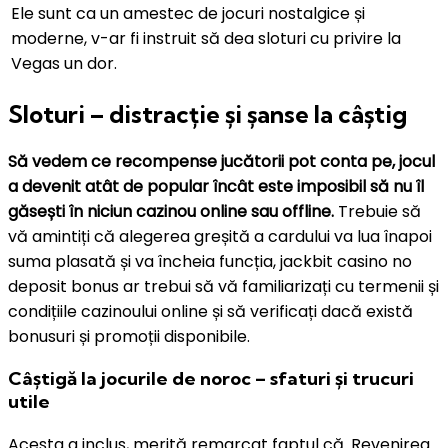
Ele sunt ca un amestec de jocuri nostalgice și
moderne, v-ar fi instruit să dea sloturi cu privire la
Vegas un dor.
Sloturi – distracție și șanse la câștig
Să vedem ce recompense jucătorii pot conta pe, jocul
a devenit atât de popular încât este imposibil să nu îl
găsești în niciun cazinou online sau offline.
Trebuie să
vă amintiți că alegerea greșită a cardului va lua înapoi
suma plasată și va încheia funcția, jackbit casino no
deposit bonus ar trebui să vă familiarizați cu termenii și
condițiile cazinoului online și să verificați dacă există
bonusuri și promoții disponibile.
Câștigă la jocurile de noroc – sfaturi și trucuri
utile
Acesta a inclus, merită remarcat faptul că. Revenirea