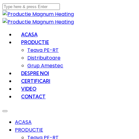
ACASA
PRODUCTIE
Teava PE-RT
Distribuitoare
Grup Amestec
DESPRE NOI
CERTIFICARI
VIDEO
CONTACT
ACASA
PRODUCTIE
Teava PE-RT