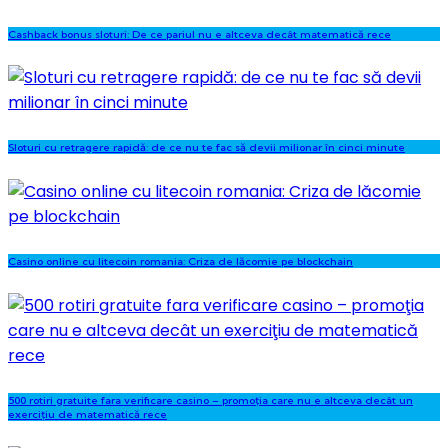
Cashback bonus sloturi: De ce pariul nu e altceva decât matematică rece
Sloturi cu retragere rapidă: de ce nu te fac să devii milionar în cinci minute
Casino online cu litecoin romania: Criza de lăcomie pe blockchain
500 rotiri gratuite fara verificare casino – promoţia care nu e altceva decât un
exerciţiu de matematică rece