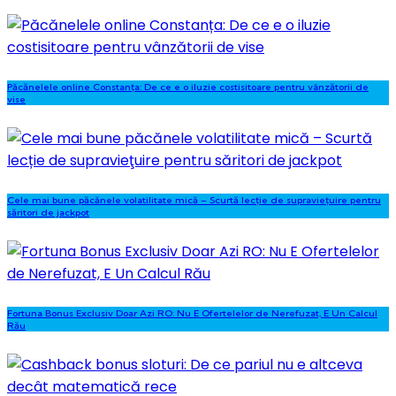
Păcănelele online Constanța: De ce e o iluzie costisitoare pentru vânzătorii de
vise
Cele mai bune păcănele volatilitate mică – Scurtă lecție de supravieţuire pentru
săritori de jackpot
Fortuna Bonus Exclusiv Doar Azi RO: Nu E Ofertelelor de Nerefuzat, E Un Calcul
Rău