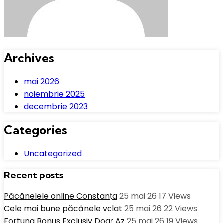
Archives
mai 2026
noiembrie 2025
decembrie 2023
Categories
Uncategorized
Recent posts
Păcănelele online Constanța
25 mai 26
17
Views
Cele mai bune păcănele volat
25 mai 26
22
Views
Fortuna Bonus Exclusiv Doar Az
25 mai 26
19
Views