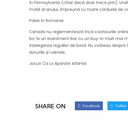
în Pennsylvania (chiar dacă doar trece prin). Unel
mobil al anului, împreună cu toate cardurile de c
Poker In Romania
Canada nu reglementează încă cazinourile online,
loc la un eveniment live cu un buy-in mult mai mar
înțelegerea regulilor de bază. Nu vorbeau despre l
sloturile și ruletele.
Jocuri Ca La Aparate Atlantis
SHARE ON
Facebook
Twitter