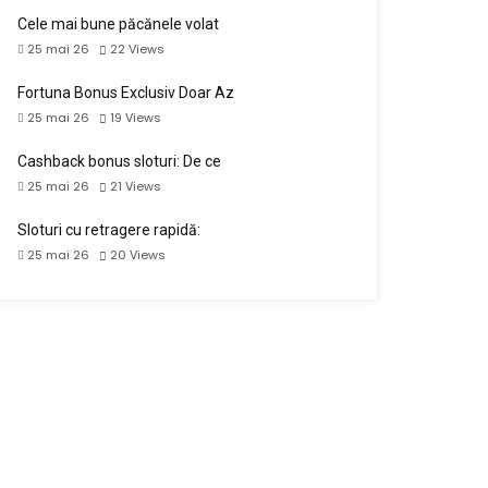
Cele mai bune păcănele volat
25 mai 26
22
Views
Fortuna Bonus Exclusiv Doar Az
25 mai 26
19
Views
Cashback bonus sloturi: De ce
25 mai 26
21
Views
Sloturi cu retragere rapidă:
25 mai 26
20
Views