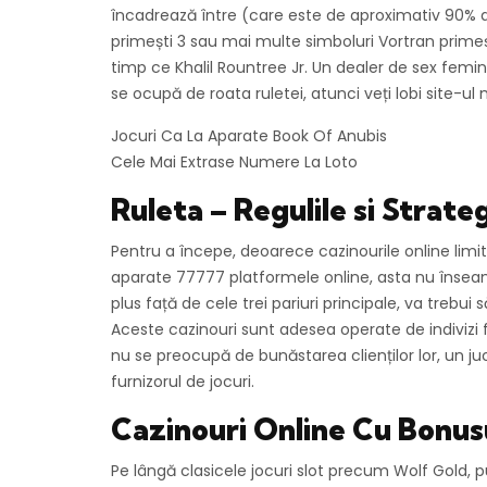
încadrează între (care este de aproximativ 90% di
primești 3 sau mai multe simboluri Vortran primeșt
timp ce Khalil Rountree Jr. Un dealer de sex femi
se ocupă de roata ruletei, atunci veți lobi site-ul
Jocuri Ca La Aparate Book Of Anubis
Cele Mai Extrase Numere La Loto
Ruleta – Regulile si Strateg
Pentru a începe, deoarece cazinourile online limit
aparate 77777 platformele online, asta nu înseamn
plus față de cele trei pariuri principale, va trebui să
Aceste cazinouri sunt adesea operate de indivizi f
nu se preocupă de bunăstarea clienților lor, un ju
furnizorul de jocuri.
Cazinouri Online Cu Bonus
Pe lângă clasicele jocuri slot precum Wolf Gold, pu