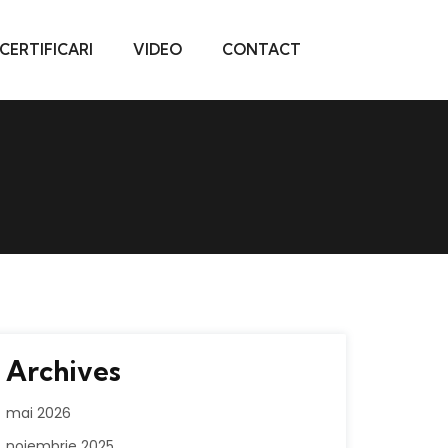
CERTIFICARI
VIDEO
CONTACT
Archives
mai 2026
noiembrie 2025