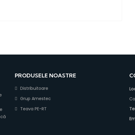
PRODUSELE NOASTRE
C
Distribuitoare
Lo
e
Grup Amestec
Co
Teava PE-RT
Te
te
 că
Em