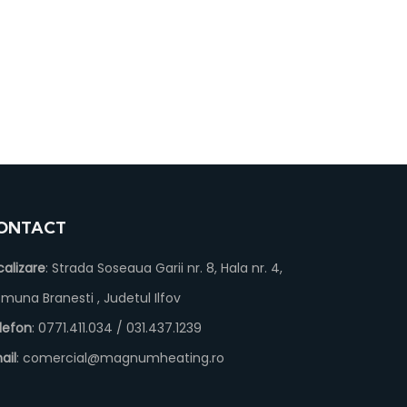
ONTACT
calizare
: Strada Soseaua Garii nr. 8, Hala nr. 4,
muna Branesti , Judetul Ilfov
lefon
: 0771.411.034 / 031.437.1239
ail
: comercial@magnumheating.ro