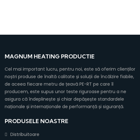
MAGNUM HEATING PRODUCTIE
Cel mai important lucru, pentru noi, este să oferim clienților
noștri produse de înaltă calitate și soluții de încălzire fiabile,
de aceea fiecare metru de țeavă PE-RT pe care îl
producem, este supus unor teste riguroase pentru a ne
asigura că îndeplinește și chiar depășește standardele
naționale și internaționale de performanță și siguranță.
PRODUSELE NOASTRE
Distribuitoare