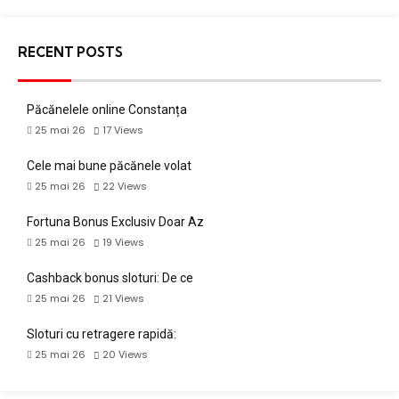
RECENT POSTS
Păcănelele online Constanța
25 mai 26
17
Views
Cele mai bune păcănele volat
25 mai 26
22
Views
Fortuna Bonus Exclusiv Doar Az
25 mai 26
19
Views
Cashback bonus sloturi: De ce
25 mai 26
21
Views
Sloturi cu retragere rapidă:
25 mai 26
20
Views