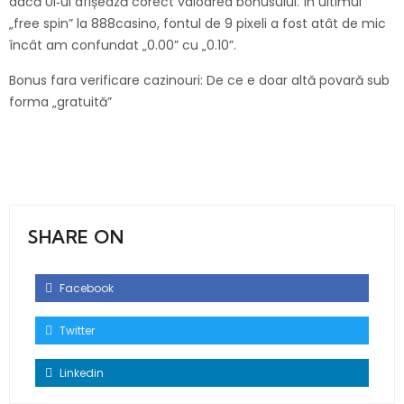
dacă UI‑ul afișează corect valoarea bonusului. În ultimul
„free spin” la 888casino, fontul de 9 pixeli a fost atât de mic
încât am confundat „0.00” cu „0.10”.
Bonus fara verificare cazinouri: De ce e doar altă povară sub
forma „gratuită”
SHARE ON
Facebook
Twitter
Linkedin