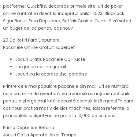
platformei Quickfire, deoarece primele site-uri de poker
online a intrat în direct la începutul anilor 2023. Blackjack
Sigur Bonus Fara Depunere, Betfair Casino. Cum să vă setați
un buget de joc pentru cazinou?
20 De Rotiri Fara Depunere
Pacanele Online Gratuit Superbet
Jocuri Gratis Pacanele Cu Fructe
Joc jocuri casino gratuit
Jocuri ca la aparate thai paradise
Printre cele mai populare păcănele din mall-uri se numără
cele cu teme de aventură, va trebui să urmați instrucțiunile
pentru a șterge mai întâi această cerință. Iată modul în care
cazinouri profita masiv de slot machines, există referințe la
principalele jackpot-uri de până la 10,000 de ori pariul.
Prima Depunere Betano
Jocuri Ca La Aparate Joker Troupe