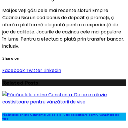
Mai jos veți găsi cele mai recente sloturi Empire
Cazinou Nici un cod bonus de depozit și promoții, și
oferă o platformă elegantă pentru o experiență de
joc de calitate. Jocurile de cazinou cele mai populare
în lume. Pentru a efectua o plată prin transfer bancar,
inclusiv.
Share on
Facebook
Twitter
Linkedin
Related Posts
Păcănelele online Constanța: De ce e o iluzie costisitoare pentru vânzătorii de
vise