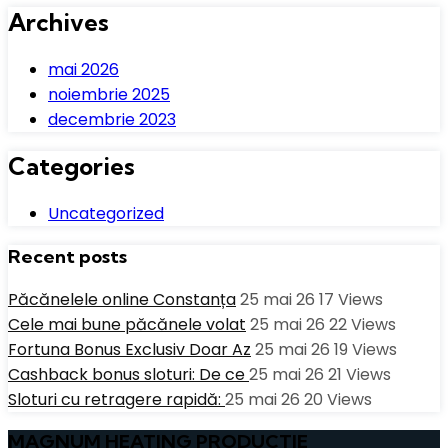
Archives
mai 2026
noiembrie 2025
decembrie 2023
Categories
Uncategorized
Recent posts
Păcănelele online Constanța
25 mai 26
17
Views
Cele mai bune păcănele volat
25 mai 26
22
Views
Fortuna Bonus Exclusiv Doar Az
25 mai 26
19
Views
Cashback bonus sloturi: De ce
25 mai 26
21
Views
Sloturi cu retragere rapidă:
25 mai 26
20
Views
MAGNUM HEATING PRODUCTIE