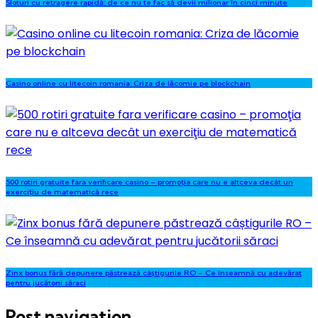
Sloturi cu retragere rapidă: de ce nu te fac să devii milionar în cinci minute
Casino online cu litecoin romania: Criza de lăcomie pe blockchain
500 rotiri gratuite fara verificare casino – promoţia care nu e altceva decât un
exerciţiu de matematică rece
Zinx bonus fără depunere păstrează câștigurile RO – Ce înseamnă cu adevărat
pentru jucătorii săraci
Post navigation