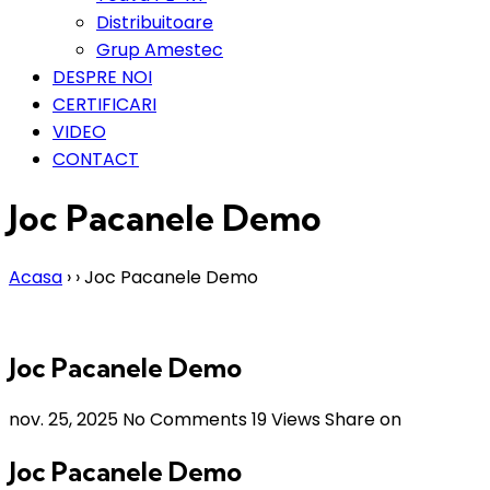
Distribuitoare
Grup Amestec
DESPRE NOI
CERTIFICARI
VIDEO
CONTACT
Joc Pacanele Demo
Acasa
›
›
Joc Pacanele Demo
Joc Pacanele Demo
nov. 25, 2025
No Comments
19
Views
Share on
Joc Pacanele Demo