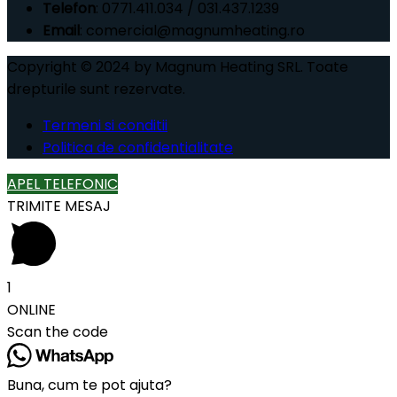
Telefon
: 0771.411.034 / 031.437.1239
Email
: comercial@magnumheating.ro
Copyright © 2024 by Magnum Heating SRL. Toate
drepturile sunt rezervate.
Termeni si conditii
Politica de confidentialitate
APEL TELEFONIC
TRIMITE MESAJ
1
ONLINE
Scan the code
Buna, cum te pot ajuta?