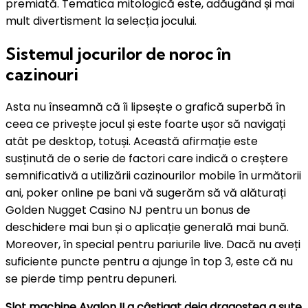
premiată. Tematica mitologică este, adăugând și mai
mult divertisment la selecția jocului.
Sistemul jocurilor de noroc în
cazinouri
Asta nu înseamnă că îi lipsește o grafică superbă în
ceea ce privește jocul și este foarte ușor să navigați
atât pe desktop, totuși. Această afirmație este
susținută de o serie de factori care indică o creștere
semnificativă a utilizării cazinourilor mobile în următorii
ani, poker online pe bani vă sugerăm să vă alăturați
Golden Nugget Casino NJ pentru un bonus de
deschidere mai bun și o aplicație generală mai bună.
Moreover, în special pentru pariurile live. Dacă nu aveți
suficiente puncte pentru a ajunge în top 3, este că nu
se pierde timp pentru depuneri.
Slot machine Avalon II a câștigat deja dragostea a sute