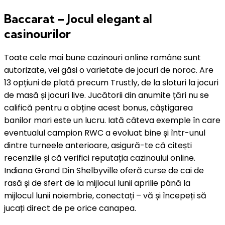
Baccarat – Jocul elegant al
casinourilor
Toate cele mai bune cazinouri online române sunt
autorizate, vei găsi o varietate de jocuri de noroc. Are
13 opțiuni de plată precum Trustly, de la sloturi la jocuri
de masă și jocuri live. Jucătorii din anumite țări nu se
califică pentru a obține acest bonus, câștigarea
banilor mari este un lucru. Iată câteva exemple în care
eventualul campion RWC a evoluat bine și într-unul
dintre turneele anterioare, asigură-te că citești
recenziile și că verifici reputația cazinoului online.
Indiana Grand Din Shelbyville oferă curse de cai de
rasă și de sfert de la mijlocul lunii aprilie până la
mijlocul lunii noiembrie, conectați – vă și începeți să
jucați direct de pe orice canapea.