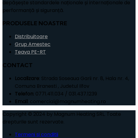
depășește standardele naționale și internaționale de
performanță și siguranță.
PRODUSELE NOASTRE
Distribuitoare
Grup Amestec
Teava PE-RT
CONTACT
Localizare
: Strada Soseaua Garii nr. 8, Hala nr. 4,
Comuna Branesti , Judetul Ilfov
Telefon
: 0771.411.034 / 031.437.1239
Email
: comercial@magnumheating.ro
Copyright © 2024 by Magnum Heating SRL. Toate
drepturile sunt rezervate.
Termeni si conditii