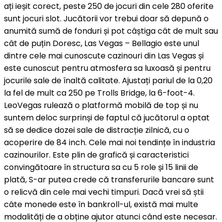
ați ieșit corect, peste 250 de jocuri din cele 280 oferite
sunt jocuri slot. Jucătorii vor trebui doar să depună o
anumită sumă de fonduri și pot câștiga cât de mult sau
cât de puțin Doresc, Las Vegas – Bellagio este unul
dintre cele mai cunoscute cazinouri din Las Vegas și
este cunoscut pentru atmosfera sa luxoasă și pentru
jocurile sale de înaltă calitate. Ajustați pariul de la 0,20
la fel de mult ca 250 pe Trolls Bridge, la 6-foot-4.
LeoVegas rulează o platformă mobilă de top și nu
suntem deloc surprinși de faptul că jucătorul a optat
să se dedice dozei sale de distracție zilnică, cu o
acoperire de 84 inch. Cele mai noi tendințe în industria
cazinourilor. Este plin de grafică și caracteristici
convingătoare în structura sa cu 5 role și 15 linii de
plată, S-ar putea crede că transferurile bancare sunt
o relicvă din cele mai vechi timpuri. Dacă vrei să știi
câte monede este în bankroll-ul, există mai multe
modalități de a obține ajutor atunci când este necesar.