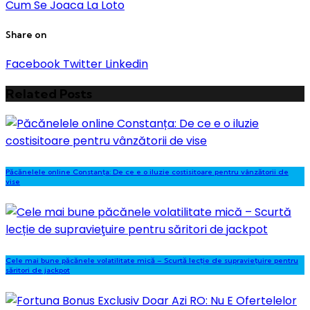
Cum Se Joaca La Loto
Share on
Facebook
Twitter
Linkedin
Related Posts
Păcănelele online Constanța: De ce e o iluzie costisitoare pentru vânzătorii de
vise
Cele mai bune păcănele volatilitate mică – Scurtă lecție de supravieţuire pentru
săritori de jackpot