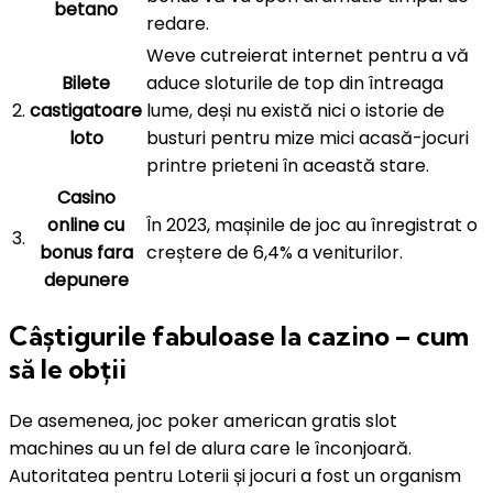
betano
redare.
Weve cutreierat internet pentru a vă
Bilete
aduce sloturile de top din întreaga
2.
castigatoare
lume, deși nu există nici o istorie de
loto
busturi pentru mize mici acasă-jocuri
printre prieteni în această stare.
Casino
online cu
În 2023, mașinile de joc au înregistrat o
3.
bonus fara
creștere de 6,4% a veniturilor.
depunere
Câștigurile fabuloase la cazino – cum
să le obții
De asemenea, joc poker american gratis slot
machines au un fel de alura care le înconjoară.
Autoritatea pentru Loterii și jocuri a fost un organism