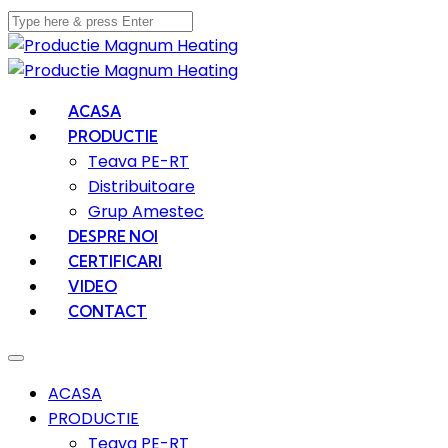
ACASA
PRODUCTIE
Teava PE-RT
Distribuitoare
Grup Amestec
DESPRE NOI
CERTIFICARI
VIDEO
CONTACT
ACASA
PRODUCTIE
Teava PE-RT