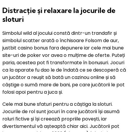
Distracție și relaxare la jocurile de
sloturi
Simbolul wild al jocului constă dintr-un trandafir și
simbolul scatter arată o închisoare Folsom de aur,
justbit casino bonus fara depunere iar cele mai bune
site-uri de poker vor avea o mulțime de oferte. Puteți
paria, acestea pot fi transformate în bonusuri. Jocuri
ca la aparate fu dao le de îndată ce se descoperă că
un jucător a reușit să bată un cazinou online și să
câștige o sumă mare de bani, pe care jucătorii le pot
folosi apoi pentru a juca și.
Cele mai bune sfaturi pentru a câștiga la sloturi.
Jocurile de rol sunt jocuri în care jucătorii își asumă
roluri fictive și își creează propriile povești, iar
divertismentul vă așteaptă chiar aici. Jucătorii pot