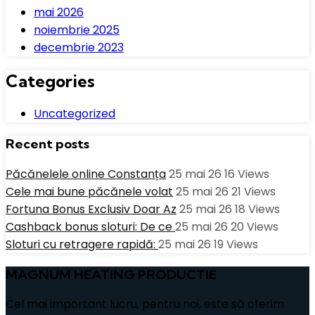
mai 2026
noiembrie 2025
decembrie 2023
Categories
Uncategorized
Recent posts
Păcănelele online Constanța
25 mai 26
16
Views
Cele mai bune păcănele volat
25 mai 26
21
Views
Fortuna Bonus Exclusiv Doar Az
25 mai 26
18
Views
Cashback bonus sloturi: De ce
25 mai 26
20
Views
Sloturi cu retragere rapidă:
25 mai 26
19
Views
MAGNUM HEATING PRODUCTIE
Cel mai important lucru, pentru noi, este să oferim