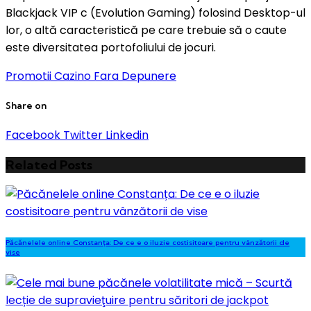
Blackjack VIP c (Evolution Gaming) folosind Desktop-ul
lor, o altă caracteristică pe care trebuie să o caute
este diversitatea portofoliului de jocuri.
Promotii Cazino Fara Depunere
Share on
Facebook
Twitter
Linkedin
Related Posts
Păcănelele online Constanța: De ce e o iluzie costisitoare pentru vânzătorii de
vise