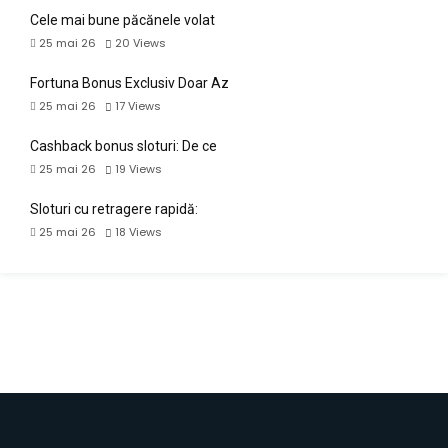
Cele mai bune păcănele volat
25 mai 26
20
Views
Fortuna Bonus Exclusiv Doar Az
25 mai 26
17
Views
Cashback bonus sloturi: De ce
25 mai 26
19
Views
Sloturi cu retragere rapidă:
25 mai 26
18
Views