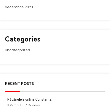
decembrie 2023
Categories
Uncategorized
RECENT POSTS
Păcănelele online Constanța
25 mai 26
15
Views