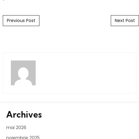
Post navigation
Previous Post
Next Post
Archives
mai 2026
noiembrie 2025