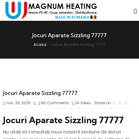
Jocuri Aparate Sizzling 77777
Acasa
›
›
Jocuri Aparate Sizzling 77777
Jocuri Aparate Sizzling 77777
nov. 25, 2025
No Comments
24
Views
Share on
Jocuri Aparate Sizzling 77777
Nu uitați să consultați noua noastră secțiune de sloturi