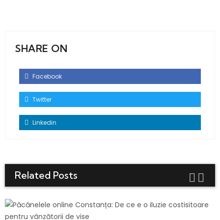
SHARE ON
Facebook
Twitter
Linkedin
Related Posts