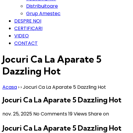
Distribuitoare
Grup Amestec
DESPRE NOI
CERTIFICARI
VIDEO
CONTACT
Jocuri Ca La Aparate 5
Dazzling Hot
Acasa
›
›
Jocuri Ca La Aparate 5 Dazzling Hot
Jocuri Ca La Aparate 5 Dazzling Hot
nov. 25, 2025
No Comments
19
Views
Share on
Jocuri Ca La Aparate 5 Dazzling Hot